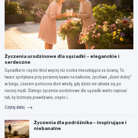
Życzenia urodzinowe dla sąsiadki – eleganckie i
serdeczne
Sąsiadka to często ktoś więcej niż osoba mieszkająca za ścianą. To
twarz spotykana przy porannej kawie na balkonie, życzliwe „dzień dobry”
w biegu, czasem pomocna dłoń wtedy, gdy dzień nie układa się po
naszej myśli. Dlatego życzenia urodzinowe dla sąsiadki warto napisać
tak, by brzmiały prawdziwie, ciepło i…
Czytaj dalej
Życzenia dla podróżnika – inspirujące i
niebanalne