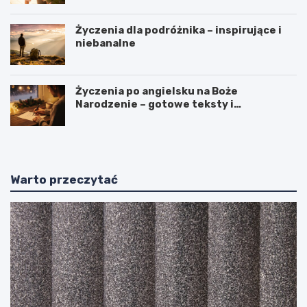
Życzenia dla podróżnika – inspirujące i
niebanalne
Życzenia po angielsku na Boże
Narodzenie – gotowe teksty i
tłumaczenia
Warto przeczytać