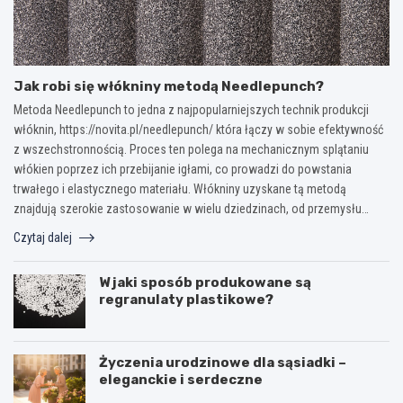
Jak robi się włókniny metodą Needlepunch?
Metoda Needlepunch to jedna z najpopularniejszych technik produkcji
włóknin, https://novita.pl/needlepunch/ która łączy w sobie efektywność
z wszechstronnością. Proces ten polega na mechanicznym splątaniu
włókien poprzez ich przebijanie igłami, co prowadzi do powstania
trwałego i elastycznego materiału. Włókniny uzyskane tą metodą
znajdują szerokie zastosowanie w wielu dziedzinach, od przemysłu…
Czytaj dalej
W jaki sposób produkowane są
regranulaty plastikowe?
Życzenia urodzinowe dla sąsiadki –
eleganckie i serdeczne