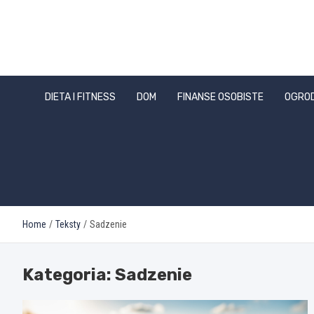
Skip
to
content
DIETA I FITNESS
DOM
FINANSE OSOBISTE
OGRO
Home
Teksty
Sadzenie
Kategoria:
Sadzenie