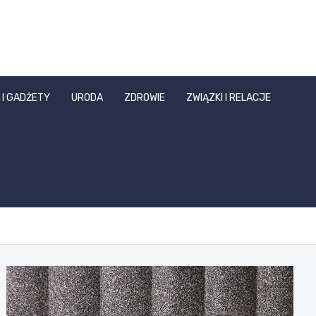
 I GADŻETY
URODA
ZDROWIE
ZWIĄZKI I RELACJE