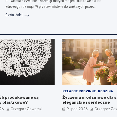
Prawidłowe żywienie szczeniąt małych ras jest kluczowe dla ich
zdrowego rozwoju. W przeciwieństwie do większych psów,…
Czytaj dalej
RELACJE RODZINNE
RODZINA
sób produkowane są
Życzenia urodzinowe dla s
y plastikowe?
eleganckie i serdeczne
026
Grzegorz Jaworski
9 lipca 2026
Grzegorz Jaw