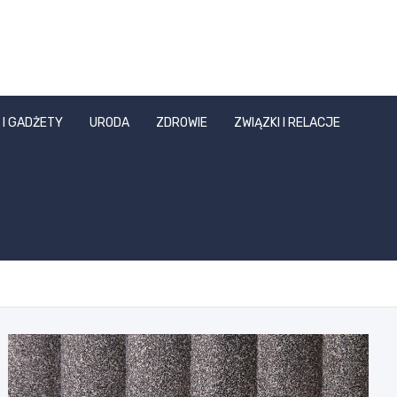
 I GADŻETY
URODA
ZDROWIE
ZWIĄZKI I RELACJE