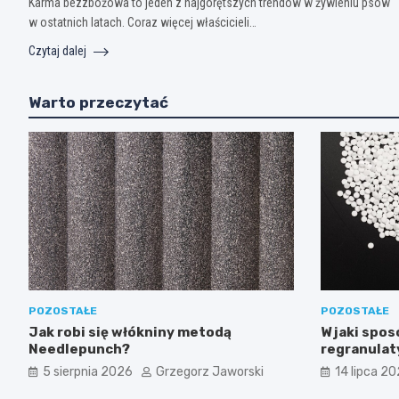
Karma bezzbożowa to jeden z najgorętszych trendów w żywieniu psów
w ostatnich latach. Coraz więcej właścicieli…
Czytaj dalej
Warto przeczytać
POZOSTAŁE
POZOSTAŁE
Jak robi się włókniny metodą
W jaki spo
Needlepunch?
regranulat
5 sierpnia 2026
Grzegorz Jaworski
14 lipca 2