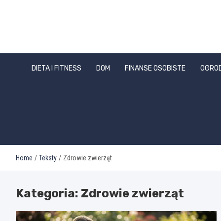
Skip
to
content
DIETA I FITNESS
DOM
FINANSE OSOBISTE
OGRO
Home
Teksty
Zdrowie zwierząt
Kategoria:
Zdrowie zwierząt