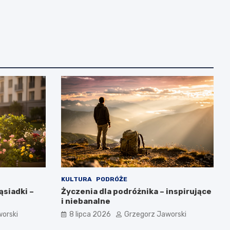
KULTURA
PODRÓŻE
ąsiadki –
Życzenia dla podróżnika – inspirujące
i niebanalne
orski
8 lipca 2026
Grzegorz Jaworski