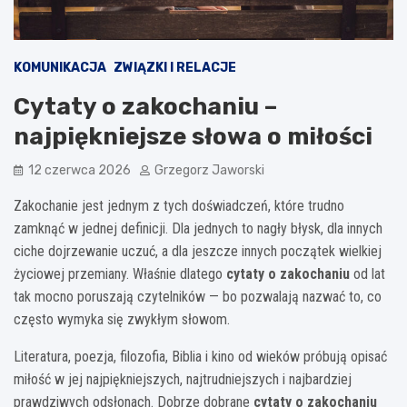
KOMUNIKACJA
ZWIĄZKI I RELACJE
Cytaty o zakochaniu –
najpiękniejsze słowa o miłości
12 czerwca 2026
Grzegorz Jaworski
Zakochanie jest jednym z tych doświadczeń, które trudno
zamknąć w jednej definicji. Dla jednych to nagły błysk, dla innych
ciche dojrzewanie uczuć, a dla jeszcze innych początek wielkiej
życiowej przemiany. Właśnie dlatego
cytaty o zakochaniu
od lat
tak mocno poruszają czytelników — bo pozwalają nazwać to, co
często wymyka się zwykłym słowom.
Literatura, poezja, filozofia, Biblia i kino od wieków próbują opisać
miłość w jej najpiękniejszych, najtrudniejszych i najbardziej
prawdziwych odsłonach. Dobrze dobrane
cytaty o zakochaniu