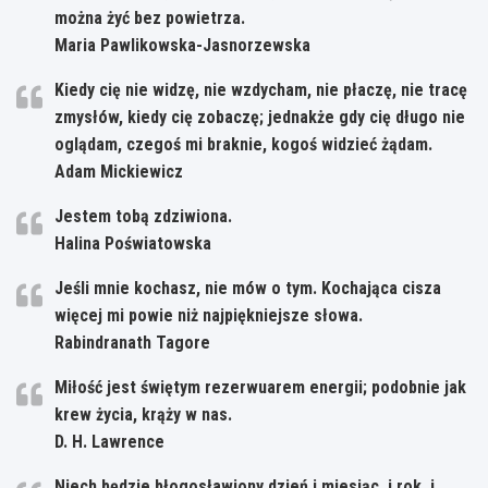
można żyć bez powietrza.
Maria Pawlikowska-Jasnorzewska
Kiedy cię nie widzę, nie wzdycham, nie płaczę, nie tracę
zmysłów, kiedy cię zobaczę; jednakże gdy cię długo nie
oglądam, czegoś mi braknie, kogoś widzieć żądam.
Adam Mickiewicz
Jestem tobą zdziwiona.
Halina Poświatowska
Jeśli mnie kochasz, nie mów o tym. Kochająca cisza
więcej mi powie niż najpiękniejsze słowa.
Rabindranath Tagore
Miłość jest świętym rezerwuarem energii; podobnie jak
krew życia, krąży w nas.
D. H. Lawrence
Niech będzie błogosławiony dzień i miesiąc, i rok, i