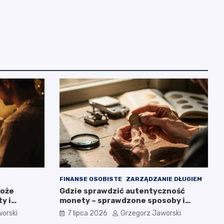
FINANSE OSOBISTE
ZARZĄDZANIE DŁUGIEM
Boże
Gdzie sprawdzić autentyczność
y i
monety – sprawdzone sposoby i
miejsca
orski
7 lipca 2026
Grzegorz Jaworski