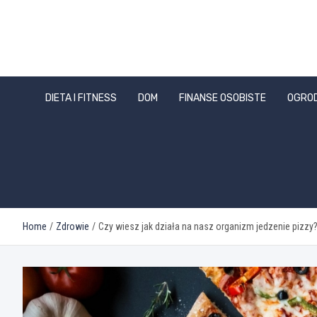
Skip
to
content
DIETA I FITNESS
DOM
FINANSE OSOBISTE
OGRO
Home
Zdrowie
Czy wiesz jak działa na nasz organizm jedzenie pizz