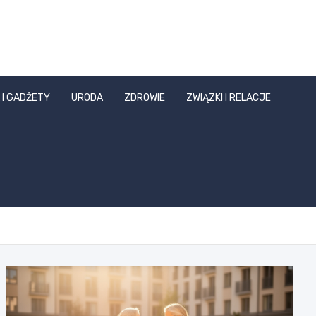
 I GADŻETY
URODA
ZDROWIE
ZWIĄZKI I RELACJE