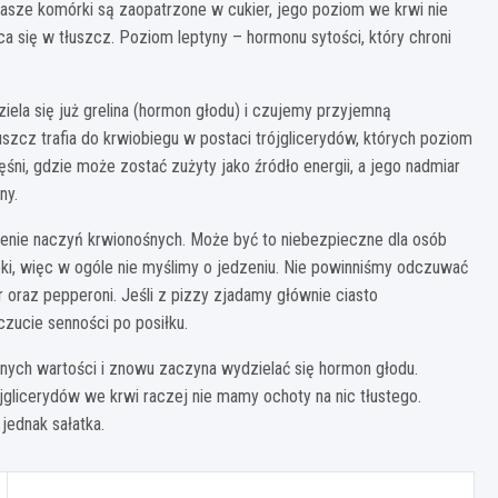
 nasze komórki są zaopatrzone w cukier, jego poziom we krwi nie
a się w tłuszcz. Poziom leptyny – hormonu sytości, który chroni
iela się już grelina (hormon głodu) i czujemy przyjemną
uszcz trafia do krwiobiegu w postaci trójglicerydów, których poziom
śni, gdzie może zostać zużyty jako źródło energii, a jego nadmiar
ny.
zenie naczyń krwionośnych. Może być to niebezpieczne dla osób
i, więc w ogóle nie myślimy o jedzeniu. Nie powinniśmy odczuwać
r oraz pepperoni. Jeśli z pizzy zjadamy głównie ciasto
zucie senności po posiłku.
lnych wartości i znowu zaczyna wydzielać się hormon głodu.
glicerydów we krwi raczej nie mamy ochoty na nic tłustego.
ednak sałatka.