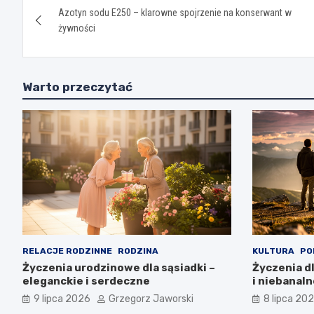
Azotyn sodu E250 – klarowne spojrzenie na konserwant w
wpisu
żywności
Warto przeczytać
RELACJE RODZINNE
RODZINA
KULTURA
PO
Życzenia urodzinowe dla sąsiadki –
Życzenia dl
eleganckie i serdeczne
i niebanaln
9 lipca 2026
Grzegorz Jaworski
8 lipca 20