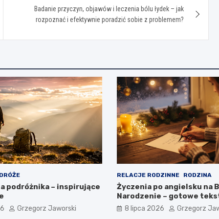
Badanie przyczyn, objawów i leczenia bólu łydek – jak
rozpoznać i efektywnie poradzić sobie z problemem?
DRÓŻE
RELACJE RODZINNE
RODZINA
a podróżnika – inspirujące
Życzenia po angielsku na 
e
Narodzenie – gotowe tekst
tłumaczenia
26
Grzegorz Jaworski
8 lipca 2026
Grzegorz Jaw