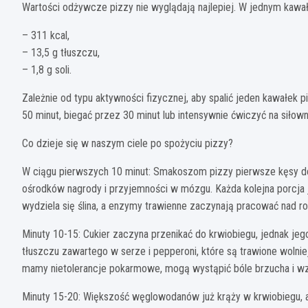
Wartości odżywcze pizzy nie wyglądają najlepiej. W jednym kawa
– 311 kcal,
– 13,5 g tłuszczu,
– 1,8 g soli.
Zależnie od typu aktywności fizycznej, aby spalić jeden kawałek pi
50 minut, biegać przez 30 minut lub intensywnie ćwiczyć na siłown
Co dzieje się w naszym ciele po spożyciu pizzy?
W ciągu pierwszych 10 minut: Smakoszom pizzy pierwsze kęsy dos
ośrodków nagrody i przyjemności w mózgu. Każda kolejna porcja 
wydziela się ślina, a enzymy trawienne zaczynają pracować nad ro
Minuty 10-15: Cukier zaczyna przenikać do krwiobiegu, jednak jego
tłuszczu zawartego w serze i pepperoni, które są trawione wolnie
mamy nietolerancje pokarmowe, mogą wystąpić bóle brzucha i wz
Minuty 15-20: Większość węglowodanów już krąży w krwiobiegu, a