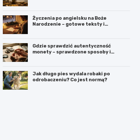
Życzenia po angielsku na Boże
Narodzenie – gotowe teksty i
tłumaczenia
Gdzie sprawdzić autentyczność
monety – sprawdzone sposoby i
miejsca
Jak długo pies wydala robaki po
odrobaczeniu? Co jest normą?