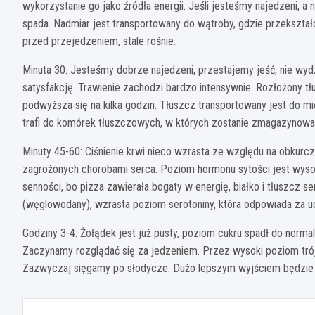
wykorzystanie go jako źródła energii. Jeśli jesteśmy najedzeni, a
spada. Nadmiar jest transportowany do wątroby, gdzie przekształc
przed przejedzeniem, stale rośnie.
Minuta 30: Jesteśmy dobrze najedzeni, przestajemy jeść, nie wydz
satysfakcję. Trawienie zachodzi bardzo intensywnie. Rozłożony tł
podwyższa się na kilka godzin. Tłuszcz transportowany jest do mię
trafi do komórek tłuszczowych, w których zostanie zmagazynowa
Minuty 45-60: Ciśnienie krwi nieco wzrasta ze względu na obkurc
zagrożonych chorobami serca. Poziom hormonu sytości jest wysok
senności, bo pizza zawierała bogaty w energię, białko i tłuszcz se
(węglowodany), wzrasta poziom serotoniny, która odpowiada za uc
Godziny 3-4: Żołądek jest już pusty, poziom cukru spadł do norma
Zaczynamy rozglądać się za jedzeniem. Przez wysoki poziom trój
Zazwyczaj sięgamy po słodycze. Dużo lepszym wyjściem będzie j
Nawigacja