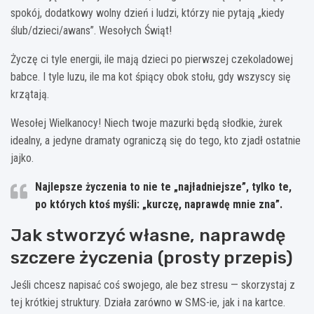
spokój, dodatkowy wolny dzień i ludzi, którzy nie pytają „kiedy
ślub/dzieci/awans”. Wesołych Świąt!
Życzę ci tyle energii, ile mają dzieci po pierwszej czekoladowej
babce. I tyle luzu, ile ma kot śpiący obok stołu, gdy wszyscy się
krzątają.
Wesołej Wielkanocy! Niech twoje mazurki będą słodkie, żurek
idealny, a jedyne dramaty ograniczą się do tego, kto zjadł ostatnie
jajko.
Najlepsze życzenia to nie te „najładniejsze”, tylko te,
po których ktoś myśli: „kurczę, naprawdę mnie zna”.
Jak stworzyć własne, naprawdę
szczere życzenia (prosty przepis)
Jeśli chcesz napisać coś swojego, ale bez stresu — skorzystaj z
tej krótkiej struktury. Działa zarówno w SMS-ie, jak i na kartce.