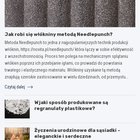
Jak robi się włókniny metodą Needlepunch?
Metoda Needlepunch to jedna z najpopularniejszych technik produkcji
włóknin, https://novita.pl/needlepunch/ która łączy w sobie efektywność
z wszechstronnością. Proces ten polega na mechanicznym splątaniu
włókien poprzez ich przebijanie igłami, co prowadzi do powstania
trwałego i elastycznego materiału. Włókniny uzyskane tą metodą
znajdują szerokie zastosowanie w wielu dziedzinach, od przemysłu…
Czytaj dalej
W jaki sposób produkowane są
regranulaty plastikowe?
Życzenia urodzinowe dla sąsiadki –
eleganckie i serdeczne