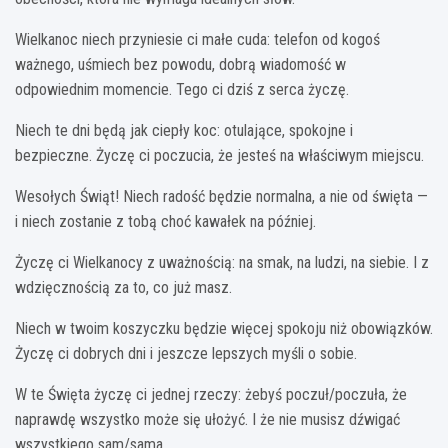
Wielkanoc niech przyniesie ci małe cuda: telefon od kogoś
ważnego, uśmiech bez powodu, dobrą wiadomość w
odpowiednim momencie. Tego ci dziś z serca życzę.
Niech te dni będą jak ciepły koc: otulające, spokojne i
bezpieczne. Życzę ci poczucia, że jesteś na właściwym miejscu.
Wesołych Świąt! Niech radość będzie normalna, a nie od święta —
i niech zostanie z tobą choć kawałek na później.
Życzę ci Wielkanocy z uważnością: na smak, na ludzi, na siebie. I z
wdzięcznością za to, co już masz.
Niech w twoim koszyczku będzie więcej spokoju niż obowiązków.
Życzę ci dobrych dni i jeszcze lepszych myśli o sobie.
W te Święta życzę ci jednej rzeczy: żebyś poczuł/poczuła, że
naprawdę wszystko może się ułożyć. I że nie musisz dźwigać
wszystkiego sam/sama.