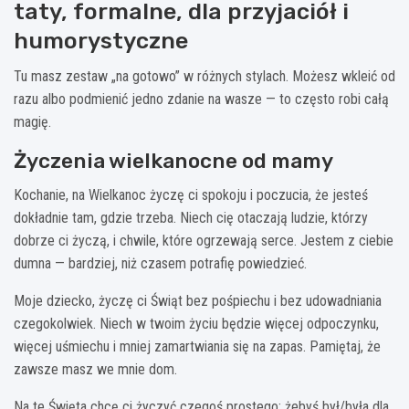
taty, formalne, dla przyjaciół i
humorystyczne
Tu masz zestaw „na gotowo” w różnych stylach. Możesz wkleić od
razu albo podmienić jedno zdanie na wasze — to często robi całą
magię.
Życzenia wielkanocne od mamy
Kochanie, na Wielkanoc życzę ci spokoju i poczucia, że jesteś
dokładnie tam, gdzie trzeba. Niech cię otaczają ludzie, którzy
dobrze ci życzą, i chwile, które ogrzewają serce. Jestem z ciebie
dumna — bardziej, niż czasem potrafię powiedzieć.
Moje dziecko, życzę ci Świąt bez pośpiechu i bez udowadniania
czegokolwiek. Niech w twoim życiu będzie więcej odpoczynku,
więcej uśmiechu i mniej zamartwiania się na zapas. Pamiętaj, że
zawsze masz we mnie dom.
Na te Święta chcę ci życzyć czegoś prostego: żebyś był/była dla