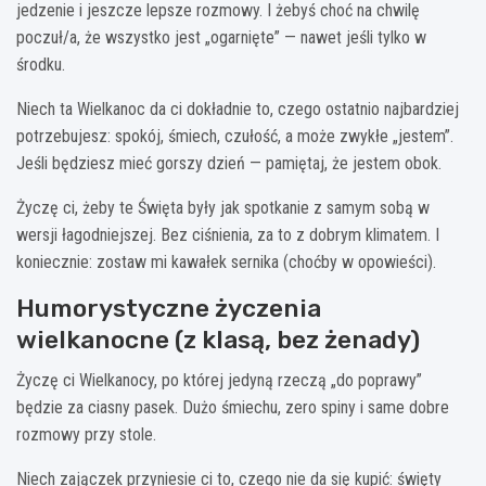
jedzenie i jeszcze lepsze rozmowy. I żebyś choć na chwilę
poczuł/a, że wszystko jest „ogarnięte” — nawet jeśli tylko w
środku.
Niech ta Wielkanoc da ci dokładnie to, czego ostatnio najbardziej
potrzebujesz: spokój, śmiech, czułość, a może zwykłe „jestem”.
Jeśli będziesz mieć gorszy dzień — pamiętaj, że jestem obok.
Życzę ci, żeby te Święta były jak spotkanie z samym sobą w
wersji łagodniejszej. Bez ciśnienia, za to z dobrym klimatem. I
koniecznie: zostaw mi kawałek sernika (choćby w opowieści).
Humorystyczne życzenia
wielkanocne (z klasą, bez żenady)
Życzę ci Wielkanocy, po której jedyną rzeczą „do poprawy”
będzie za ciasny pasek. Dużo śmiechu, zero spiny i same dobre
rozmowy przy stole.
Niech zajączek przyniesie ci to, czego nie da się kupić: święty