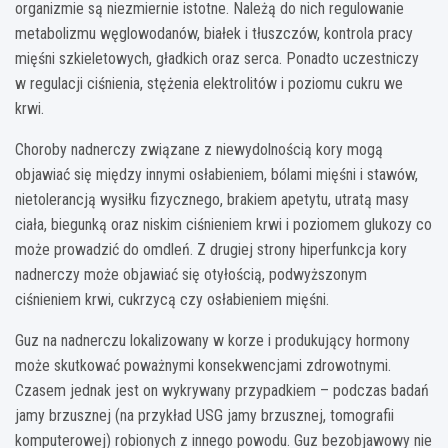
organizmie są niezmiernie istotne. Należą do nich regulowanie
metabolizmu węglowodanów, białek i tłuszczów, kontrola pracy
mięśni szkieletowych, gładkich oraz serca. Ponadto uczestniczy
w regulacji ciśnienia, stężenia elektrolitów i poziomu cukru we
krwi.
Choroby nadnerczy związane z niewydolnością kory mogą
objawiać się między innymi osłabieniem, bólami mięśni i stawów,
nietolerancją wysiłku fizycznego, brakiem apetytu, utratą masy
ciała, biegunką oraz niskim ciśnieniem krwi i poziomem glukozy co
może prowadzić do omdleń. Z drugiej strony hiperfunkcja kory
nadnerczy może objawiać się otyłością, podwyższonym
ciśnieniem krwi, cukrzycą czy osłabieniem mięśni.
Guz na nadnerczu lokalizowany w korze i produkujący hormony
może skutkować poważnymi konsekwencjami zdrowotnymi.
Czasem jednak jest on wykrywany przypadkiem – podczas badań
jamy brzusznej (na przykład USG jamy brzusznej, tomografii
komputerowej) robionych z innego powodu. Guz bezobjawowy nie