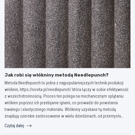
Jak robi się włókniny metodą Needlepunch?
Metoda Needlepunch to jedna z najpopularniejszych technik produkcji
włóknin, https://novita.pl/needlepunch/ która łączy w sobie efektywność
z wszechstronnością. Proces ten polega na mechanicznym splątaniu
włókien poprzez ich przebijanie igłami, co prowadzi do powstania
trwałego i elastycznego materiału. Włókniny uzyskane tą metodą
znajdują szerokie zastosowanie w wielu dziedzinach, od przemysłu…
Czytaj dalej