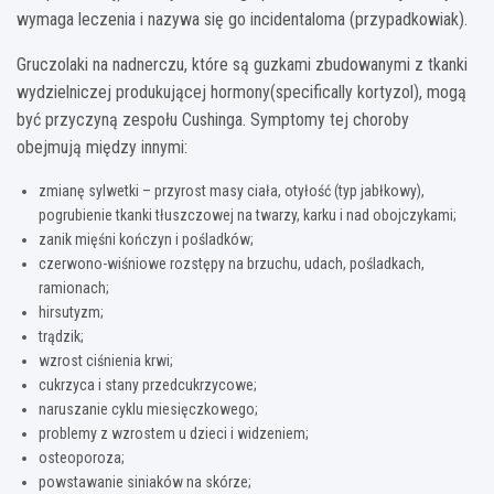
wymaga leczenia i nazywa się go incidentaloma (przypadkowiak).
Gruczolaki na nadnerczu, które są guzkami zbudowanymi z tkanki
wydzielniczej produkującej hormony(specifically kortyzol), mogą
być przyczyną zespołu Cushinga. Symptomy tej choroby
obejmują między innymi:
zmianę sylwetki – przyrost masy ciała, otyłość (typ jabłkowy),
pogrubienie tkanki tłuszczowej na twarzy, karku i nad obojczykami;
zanik mięśni kończyn i pośladków;
czerwono-wiśniowe rozstępy na brzuchu, udach, pośladkach,
ramionach;
hirsutyzm;
trądzik;
wzrost ciśnienia krwi;
cukrzyca i stany przedcukrzycowe;
naruszanie cyklu miesięczkowego;
problemy z wzrostem u dzieci i widzeniem;
osteoporoza;
powstawanie siniaków na skórze;