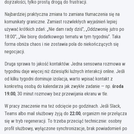
dojrzałości, tylko prostą drogą do frustracji.
Najbardziej praktyczna zmiana to zamiana tłumaczenia się na
komunikaty graniczne. Zamiast rozwlekłych wyjaśnień lepiej
używać krótkich zdań: „Nie dam rady dziś”, „Oddzwonię jutro po
18:00”, „Nie biorę dodatkowego tematu w tym tygodniu”. Taka
forma obniża chaos i nie zostawia pola do niekończących się
negocjacji.
Druga sprawa to jakość kontaktów. Jedna sensowna rozmowa w
tygodniu daje więcej niż dziesiątki luźnych interakcji online. Jeśli
od kilku tygodni dominuje izolacja, warto wpisać kontakt z
konkretną osobą do kalendarza jak zwykłe zadanie — np.
środa
19:00
, 30 minut rozmowy bez przewijania ekranu w tle.
W pracy znaczenie ma też odcięcie po godzinach. Jeśli Slack,
Teams albo mail służbowy żyją do
22:00
, organizm nie przełącza
się w tryb regeneracji. To trzeba przeciąć technicznie: osobny
profil służbowy, wyłączone synchronizacje, brak powiadomień po