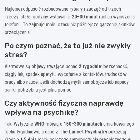
Najlepiej odpuścić rozbudowane rytuały i zacząć od trzech
rzeczy: stałej godziny wstawania,
20–30 minut
ruchu i wyciszenia
telefonu. To zajmuje mniej czasu niż późniejsze gaszenie skutków
przeciążenia.
Po czym poznać, że to już nie zwykły
stres?
Alarmowe są objawy trwające ponad
2 tygodnie
: bezsenność,
ciągły lęk, spadek apetytu, wycofanie z kontaktów, trudność w
pracy albo nauce. Jeśli dochodzą myśli samobójcze lub napady
paniki, potrzebna jest pilna pomoc.
Czy aktywność fizyczna naprawdę
wpływa na psychikę?
Tak. Wytyczne
WHO
mówią o
150–300 minutach
umiarkowanego
ruchu tygodniowo, a dane z
The Lancet Psychiatry
pokazują
średnio
1,5 dnia
mniej gorszego samopoczucia psychicznego w