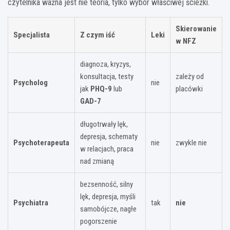
czytelnika ważna jest nie teoria, tylko wybór właściwej ścieżki.
Skierowanie
Specjalista
Z czym iść
Leki
w NFZ
diagnoza, kryzys,
konsultacja, testy
zależy od
Psycholog
nie
jak
PHQ-9
lub
placówki
GAD-7
długotrwały lęk,
depresja, schematy
Psychoterapeuta
nie
zwykle nie
w relacjach, praca
nad zmianą
bezsenność, silny
lęk, depresja, myśli
Psychiatra
tak
nie
samobójcze, nagłe
pogorszenie