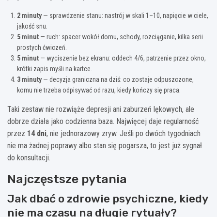
2 minuty
— sprawdzenie stanu: nastrój w skali 1–10, napięcie w ciele,
jakość snu.
5 minut
— ruch: spacer wokół domu, schody, rozciąganie, kilka serii
prostych ćwiczeń.
5 minut
— wyciszenie bez ekranu: oddech 4/6, patrzenie przez okno,
krótki zapis myśli na kartce.
3 minuty
— decyzja graniczna na dziś: co zostaje odpuszczone,
komu nie trzeba odpisywać od razu, kiedy kończy się praca.
Taki zestaw nie rozwiąże depresji ani zaburzeń lękowych, ale
dobrze działa jako codzienna baza. Najwięcej daje regularność
przez
14 dni
, nie jednorazowy zryw. Jeśli po dwóch tygodniach
nie ma żadnej poprawy albo stan się pogarsza, to jest już sygnał
do konsultacji.
Najczęstsze pytania
Jak dbać o zdrowie psychiczne, kiedy
nie ma czasu na długie rytuały?