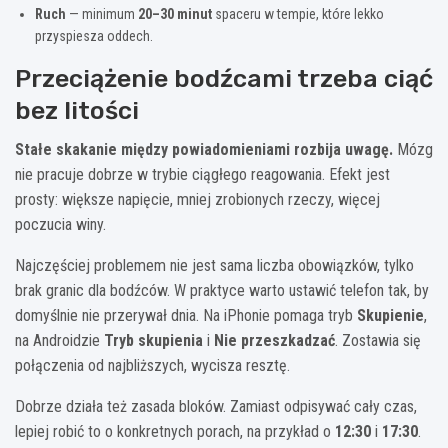
Ruch
— minimum
20–30 minut
spaceru w tempie, które lekko
przyspiesza oddech.
Przeciążenie bodźcami trzeba ciąć
bez litości
Stałe skakanie między powiadomieniami rozbija uwagę.
Mózg
nie pracuje dobrze w trybie ciągłego reagowania. Efekt jest
prosty: większe napięcie, mniej zrobionych rzeczy, więcej
poczucia winy.
Najczęściej problemem nie jest sama liczba obowiązków, tylko
brak granic dla bodźców. W praktyce warto ustawić telefon tak, by
domyślnie nie przerywał dnia. Na iPhonie pomaga tryb
Skupienie
,
na Androidzie
Tryb skupienia
i
Nie przeszkadzać
. Zostawia się
połączenia od najbliższych, wycisza resztę.
Dobrze działa też zasada bloków. Zamiast odpisywać cały czas,
lepiej robić to o konkretnych porach, na przykład o
12:30
i
17:30
.