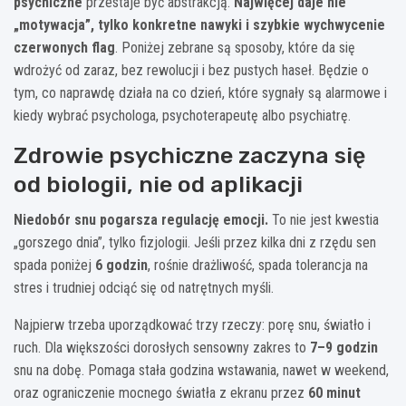
psychiczne
przestaje być abstrakcją.
Najwięcej daje nie
„motywacja”, tylko konkretne nawyki i szybkie wychwycenie
czerwonych flag
. Poniżej zebrane są sposoby, które da się
wdrożyć od zaraz, bez rewolucji i bez pustych haseł. Będzie o
tym, co naprawdę działa na co dzień, które sygnały są alarmowe i
kiedy wybrać psychologa, psychoterapeutę albo psychiatrę.
Zdrowie psychiczne zaczyna się
od biologii, nie od aplikacji
Niedobór snu pogarsza regulację emocji.
To nie jest kwestia
„gorszego dnia”, tylko fizjologii. Jeśli przez kilka dni z rzędu sen
spada poniżej
6 godzin
, rośnie drażliwość, spada tolerancja na
stres i trudniej odciąć się od natrętnych myśli.
Najpierw trzeba uporządkować trzy rzeczy: porę snu, światło i
ruch. Dla większości dorosłych sensowny zakres to
7–9 godzin
snu na dobę. Pomaga stała godzina wstawania, nawet w weekend,
oraz ograniczenie mocnego światła z ekranu przez
60 minut