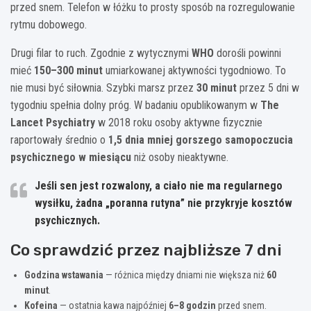
przed snem. Telefon w łóżku to prosty sposób na rozregulowanie
rytmu dobowego.
Drugi filar to ruch. Zgodnie z wytycznymi
WHO
dorośli powinni
mieć
150–300 minut
umiarkowanej aktywności tygodniowo. To
nie musi być siłownia. Szybki marsz przez
30 minut
przez 5 dni w
tygodniu spełnia dolny próg. W badaniu opublikowanym w
The
Lancet Psychiatry
w 2018 roku osoby aktywne fizycznie
raportowały średnio o
1,5 dnia mniej gorszego samopoczucia
psychicznego w miesiącu
niż osoby nieaktywne.
Jeśli sen jest rozwalony, a ciało nie ma regularnego
wysiłku, żadna „poranna rutyna” nie przykryje kosztów
psychicznych.
Co sprawdzić przez najbliższe 7 dni
Godzina wstawania
— różnica między dniami nie większa niż
60
minut
.
Kofeina
— ostatnia kawa najpóźniej
6–8 godzin
przed snem.