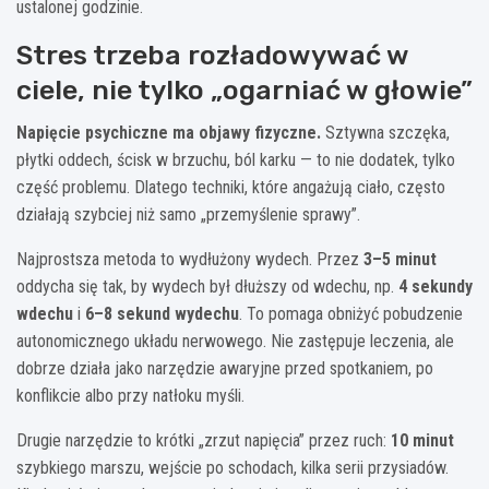
ustalonej godzinie.
Stres trzeba rozładowywać w
ciele, nie tylko „ogarniać w głowie”
Napięcie psychiczne ma objawy fizyczne.
Sztywna szczęka,
płytki oddech, ścisk w brzuchu, ból karku — to nie dodatek, tylko
część problemu. Dlatego techniki, które angażują ciało, często
działają szybciej niż samo „przemyślenie sprawy”.
Najprostsza metoda to wydłużony wydech. Przez
3–5 minut
oddycha się tak, by wydech był dłuższy od wdechu, np.
4 sekundy
wdechu
i
6–8 sekund wydechu
. To pomaga obniżyć pobudzenie
autonomicznego układu nerwowego. Nie zastępuje leczenia, ale
dobrze działa jako narzędzie awaryjne przed spotkaniem, po
konflikcie albo przy natłoku myśli.
Drugie narzędzie to krótki „zrzut napięcia” przez ruch:
10 minut
szybkiego marszu, wejście po schodach, kilka serii przysiadów.