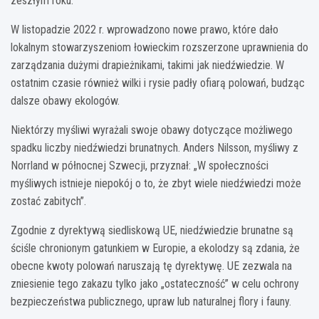
zeszłym roku.
W listopadzie 2022 r. wprowadzono nowe prawo, które dało
lokalnym stowarzyszeniom łowieckim rozszerzone uprawnienia do
zarządzania dużymi drapieżnikami, takimi jak niedźwiedzie. W
ostatnim czasie również wilki i rysie padły ofiarą polowań, budząc
dalsze obawy ekologów.
Niektórzy myśliwi wyrażali swoje obawy dotyczące możliwego
spadku liczby niedźwiedzi brunatnych. Anders Nilsson, myśliwy z
Norrland w północnej Szwecji, przyznał: „W społeczności
myśliwych istnieje niepokój o to, że zbyt wiele niedźwiedzi może
zostać zabitych”.
Zgodnie z dyrektywą siedliskową UE, niedźwiedzie brunatne są
ściśle chronionym gatunkiem w Europie, a ekolodzy są zdania, że
obecne kwoty polowań naruszają tę dyrektywę. UE zezwala na
zniesienie tego zakazu tylko jako „ostateczność” w celu ochrony
bezpieczeństwa publicznego, upraw lub naturalnej flory i fauny.