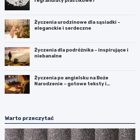
regranulaty plastikowe?
Życzenia urodzinowe dla sąsiadki –
eleganckie i serdeczne
Życzenia dla podróżnika – inspirujące i
niebanalne
Życzenia po angielsku na Boże
Narodzenie – gotowe teksty i
tłumaczenia
Warto przeczytać