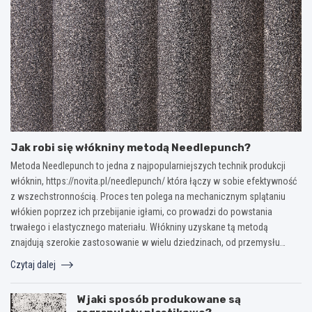
Jak robi się włókniny metodą Needlepunch?
Metoda Needlepunch to jedna z najpopularniejszych technik produkcji
włóknin, https://novita.pl/needlepunch/ która łączy w sobie efektywność
z wszechstronnością. Proces ten polega na mechanicznym splątaniu
włókien poprzez ich przebijanie igłami, co prowadzi do powstania
trwałego i elastycznego materiału. Włókniny uzyskane tą metodą
znajdują szerokie zastosowanie w wielu dziedzinach, od przemysłu…
Czytaj dalej
W jaki sposób produkowane są