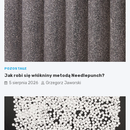
POZOSTAŁE
Jak robi się włókniny metodą Needlepunch?
5 sierpnia 2026
Grzegorz Jaworski