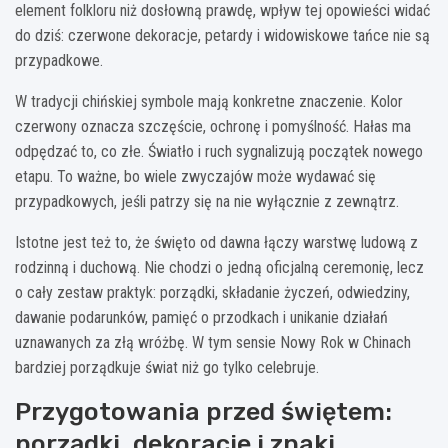
element folkloru niż dosłowną prawdę, wpływ tej opowieści widać
do dziś: czerwone dekoracje, petardy i widowiskowe tańce nie są
przypadkowe.
W tradycji chińskiej symbole mają konkretne znaczenie. Kolor
czerwony oznacza szczęście, ochronę i pomyślność. Hałas ma
odpędzać to, co złe. Światło i ruch sygnalizują początek nowego
etapu. To ważne, bo wiele zwyczajów może wydawać się
przypadkowych, jeśli patrzy się na nie wyłącznie z zewnątrz.
Istotne jest też to, że święto od dawna łączy warstwę ludową z
rodzinną i duchową. Nie chodzi o jedną oficjalną ceremonię, lecz
o cały zestaw praktyk: porządki, składanie życzeń, odwiedziny,
dawanie podarunków, pamięć o przodkach i unikanie działań
uznawanych za złą wróżbę. W tym sensie Nowy Rok w Chinach
bardziej porządkuje świat niż go tylko celebruje.
Przygotowania przed świętem:
porządki, dekoracje i znaki