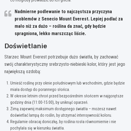
Nadmierne podlewanie to najczęstsza przyczyna
problemów z Senecio Mount Everest.
Lepiej podlać za
mało niż za dużo
– roślina da znać, gdy będzie
spragniona, lekko marszcząc liście.
Doświetlanie
Starzec Mount Everest potrzebuje dużo światła, by zachować
swój charakterystyczny srebrzysto-niebieski kolor, który jest jego
największą ozdobą:
Umieść roślinę przy oknie południowym lub wschodnim, gdzie będzie
miała dostęp do porannego słońca.
W okresie letnim chroń przed bezpośrednim słońcem w najgorętsze
godziny dnia (11:00-15:00), by uniknąć oparzeń.
Zimą zapewnij maksimum dostępnego światła – możesz nawet
doświetlać lampą do roślin, by utrzymać intensywność koloru.
Regularnie obracaj doniczkę, by roślina rosła równomiernie i nie
pochylała się w kierunku światła.