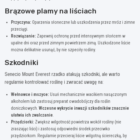
Brązowe plamy na liściach
Przyczyna:
Oparzenia słoneczne lub uszkodzenia przez mróz i zimne
przeciągi.
Rozwiązanie:
Zapewnij ochronę przed intensywnym słońcem w
upalne dni oraz przed zimnym powietrzem zimą. Uszkodzone liście
można delikatnie usunąć, by nie szpeciły rośliny.
Szkodniki
Senecio Mount Everest rzadko atakują szkodniki, ale warto
regularnie kontrolować roślinę i zwracać uwagę na:
Wełnowce i mszyce:
Usuń mechanicznie wacikiem nasączonym
alkoholem lub zastosuj preparat owadobójczy dla roślin
doniczkowych.
Wczesne wykrycie inwazji szkodników znacznie
ułatwia ich zwalczanie
.
Przędziorki:
Zwiększ wilgotność powietrza wokół rośliny (nie
zraszając liści) i zastosuj odpowiedni środek przeciwko
przędziorkom. Regularnie przecieraj liście wilgotną ściereczką, by