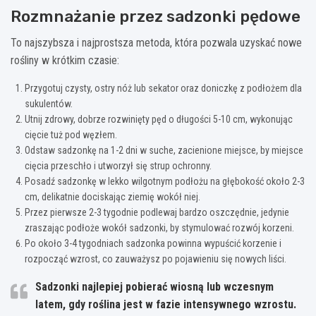
Rozmnażanie przez sadzonki pędowe
To najszybsza i najprostsza metoda, która pozwala uzyskać nowe
rośliny w krótkim czasie:
Przygotuj czysty, ostry nóż lub sekator oraz doniczkę z podłożem dla
sukulentów.
Utnij zdrowy, dobrze rozwinięty pęd o długości 5-10 cm, wykonując
cięcie tuż pod węzłem.
Odstaw sadzonkę na 1-2 dni w suche, zacienione miejsce, by miejsce
cięcia przeschło i utworzył się strup ochronny.
Posadź sadzonkę w lekko wilgotnym podłożu na głębokość około 2-3
cm, delikatnie dociskając ziemię wokół niej.
Przez pierwsze 2-3 tygodnie podlewaj bardzo oszczędnie, jedynie
zraszając podłoże wokół sadzonki, by stymulować rozwój korzeni.
Po około 3-4 tygodniach sadzonka powinna wypuścić korzenie i
rozpocząć wzrost, co zauważysz po pojawieniu się nowych liści.
Sadzonki najlepiej pobierać wiosną lub wczesnym
latem, gdy roślina jest w fazie intensywnego wzrostu.