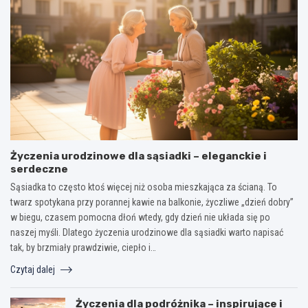
Życzenia urodzinowe dla sąsiadki – eleganckie i
serdeczne
Sąsiadka to często ktoś więcej niż osoba mieszkająca za ścianą. To
twarz spotykana przy porannej kawie na balkonie, życzliwe „dzień dobry”
w biegu, czasem pomocna dłoń wtedy, gdy dzień nie układa się po
naszej myśli. Dlatego życzenia urodzinowe dla sąsiadki warto napisać
tak, by brzmiały prawdziwie, ciepło i…
Czytaj dalej
Życzenia dla podróżnika – inspirujące i