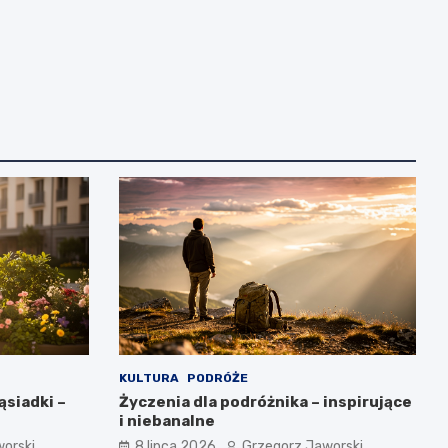
KULTURA
PODRÓŻE
ąsiadki –
Życzenia dla podróżnika – inspirujące
i niebanalne
orski
8 lipca 2026
Grzegorz Jaworski