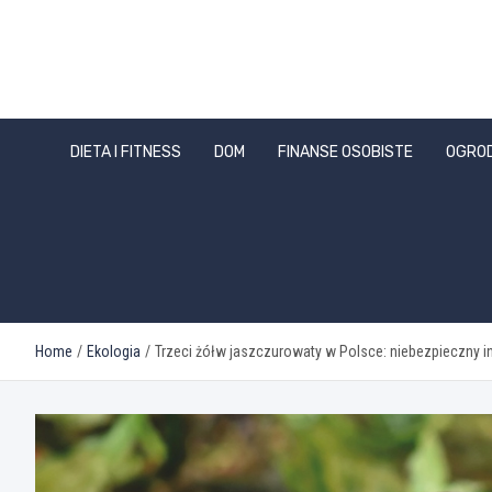
Skip
to
content
DIETA I FITNESS
DOM
FINANSE OSOBISTE
OGRO
Home
Ekologia
Trzeci żółw jaszczurowaty w Polsce: niebezpieczny 