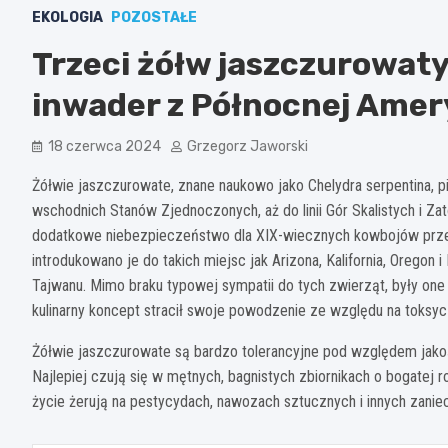
EKOLOGIA
POZOSTAŁE
Trzeci żółw jaszczurowaty
inwader z Północnej Amer
18 czerwca 2024
Grzegorz Jaworski
Żółwie jaszczurowate, znane naukowo jako Chelydra serpentina, 
wschodnich Stanów Zjednoczonych, aż do linii Gór Skalistych i Za
dodatkowe niebezpieczeństwo dla XIX-wiecznych kowbojów prze
introdukowano je do takich miejsc jak Arizona, Kalifornia, Oregon i
Tajwanu. Mimo braku typowej sympatii do tych zwierząt, były one 
kulinarny koncept stracił swoje powodzenie ze względu na toksy
Żółwie jaszczurowate są bardzo tolerancyjne pod względem jakośc
Najlepiej czują się w mętnych, bagnistych zbiornikach o bogatej r
życie żerują na pestycydach, nawozach sztucznych i innych zaniec