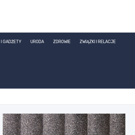
 I GADŻETY
URODA
ZDROWIE
ZWIĄZKI I RELACJE