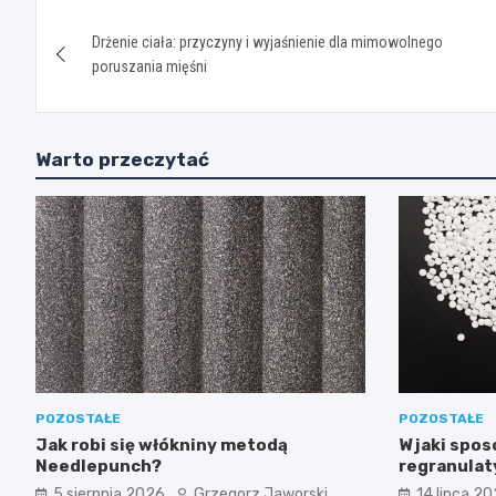
Nawigacja
Drżenie ciała: przyczyny i wyjaśnienie dla mimowolnego
wpisu
poruszania mięśni
Warto przeczytać
POZOSTAŁE
POZOSTAŁE
Jak robi się włókniny metodą
W jaki spo
Needlepunch?
regranulat
5 sierpnia 2026
Grzegorz Jaworski
14 lipca 2