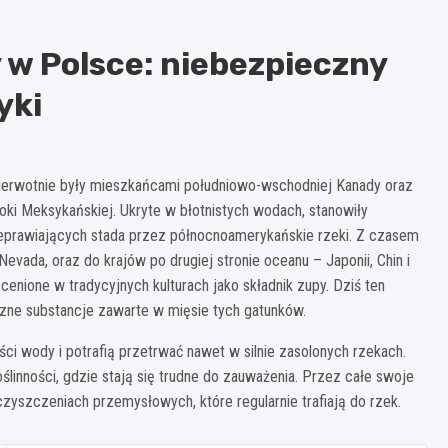
 w Polsce: niebezpieczny
yki
pierwotnie były mieszkańcami południowo-wschodniej Kanady oraz
toki Meksykańskiej. Ukryte w błotnistych wodach, stanowiły
prawiających stada przez północnoamerykańskie rzeki. Z czasem
 Nevada, oraz do krajów po drugiej stronie oceanu – Japonii, Chin i
cenione w tradycyjnych kulturach jako składnik zupy. Dziś ten
czne substancje zawarte w mięsie tych gatunków.
i wody i potrafią przetrwać nawet w silnie zasolonych rzekach.
oślinności, gdzie stają się trudne do zauważenia. Przez całe swoje
zyszczeniach przemysłowych, które regularnie trafiają do rzek.