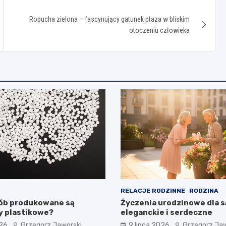
Ropucha zielona – fascynujący gatunek płaza w bliskim
otoczeniu człowieka
RELACJE RODZINNE
RODZINA
sób produkowane są
Życzenia urodzinowe dla s
y plastikowe?
eleganckie i serdeczne
026
Grzegorz Jaworski
9 lipca 2026
Grzegorz Jaw