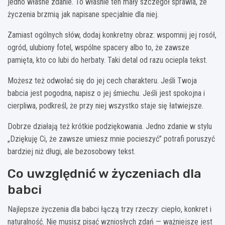
jedno własne zdanie. To właśnie ten mały szczegół sprawia, że
życzenia brzmią jak napisane specjalnie dla niej.
Zamiast ogólnych słów, dodaj konkretny obraz: wspomnij jej rosół,
ogród, ulubiony fotel, wspólne spacery albo to, że zawsze
pamięta, kto co lubi do herbaty. Taki detal od razu ociepla tekst.
Możesz też odwołać się do jej cech charakteru. Jeśli Twoja
babcia jest pogodna, napisz o jej śmiechu. Jeśli jest spokojna i
cierpliwa, podkreśl, że przy niej wszystko staje się łatwiejsze.
Dobrze działają też krótkie podziękowania. Jedno zdanie w stylu
„Dziękuję Ci, że zawsze umiesz mnie pocieszyć” potrafi poruszyć
bardziej niż długi, ale bezosobowy tekst.
Co uwzględnić w życzeniach dla
babci
Najlepsze życzenia dla babci łączą trzy rzeczy: ciepło, konkret i
naturalność. Nie musisz pisać wzniosłych zdań — ważniejsze jest