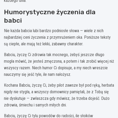
każdego dnia.
Humorystyczne życzenia dla
babci
Nie każda babcia lubi bardzo podniosłe słowa — wiele z nich
najbardziej ceni życzenia z przymrużeniem oka. Poniższe teksty
są ciepłe, ale mają też lekki, zabawny charakter.
Babciu, życzę Ci zdrowia tak mocnego, żebyś jeszcze długo
mogła mówić, że jesteś zmęczona, a potem i tak zrobić więcej niż
wszyscy razem. Niech humor Ci dopisuje, a my niech wreszcie
nauczymy się jeść tyle, ile nam nałożysz.
Kochana Babciu, życzę Ci, żeby pilot zawsze był pod ręką, herbata
nigdy nie stygła, a wszyscy domownicy pamiętali, że z Tobą się
nie dyskutuje — zwłaszcza gdy mówisz, że trzeba dojeść. Dużo
zdrowia, śmiechu i samych miłych dni.
Babciu, życzę Ci tylu powodów do radości, ile słoików