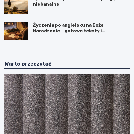
niebanalne
Życzenia po angielsku na Boże
Narodzenie – gotowe teksty i
tłumaczenia
Warto przeczytać