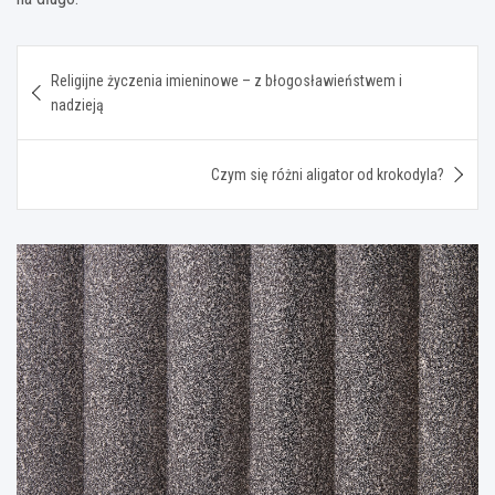
Nawigacja
Religijne życzenia imieninowe – z błogosławieństwem i
wpisu
nadzieją
Czym się różni aligator od krokodyla?