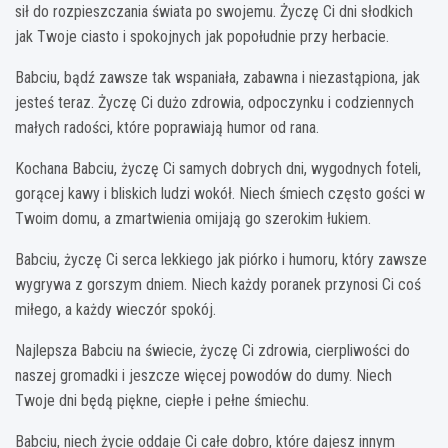
sił do rozpieszczania świata po swojemu. Życzę Ci dni słodkich
jak Twoje ciasto i spokojnych jak popołudnie przy herbacie.
Babciu, bądź zawsze tak wspaniała, zabawna i niezastąpiona, jak
jesteś teraz. Życzę Ci dużo zdrowia, odpoczynku i codziennych
małych radości, które poprawiają humor od rana.
Kochana Babciu, życzę Ci samych dobrych dni, wygodnych foteli,
gorącej kawy i bliskich ludzi wokół. Niech śmiech często gości w
Twoim domu, a zmartwienia omijają go szerokim łukiem.
Babciu, życzę Ci serca lekkiego jak piórko i humoru, który zawsze
wygrywa z gorszym dniem. Niech każdy poranek przynosi Ci coś
miłego, a każdy wieczór spokój.
Najlepsza Babciu na świecie, życzę Ci zdrowia, cierpliwości do
naszej gromadki i jeszcze więcej powodów do dumy. Niech
Twoje dni będą piękne, ciepłe i pełne śmiechu.
Babciu, niech życie oddaje Ci całe dobro, które dajesz innym