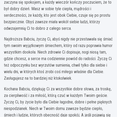
zaczyna się spokojem, a każdy wieczór kończy poczuciem, że to
był dobry dzień. Masz w sobie tyle ciepła, mądrości i
serdeczności, że każdy, kto jest obok Ciebie, czuje się po prostu
bezpiecznie. Obyś zawsze miała wokół siebie ludzi, którzy
odwzajemnią Ci to dobro z całego serca.
Najdroższa Babciu, życzę Ci, abyś nigdy nie przestawała się śmiać
tym swoim wyjątkowym śmiechem, który od razu poprawia humor
wszystkim dookoła. Niech zdrowie Ci dopisuje, nogi niosą tam,
gdzie chcesz, a serce ma codziennie powód do radości. Życzę Ci
też odpoczynku bez wyrzutów sumienia, chwil tylko dla siebie i
wielu dni, w których ktoś zrobi coś miłego właśnie dla Ciebie.
Zasługujesz na to bardziej niż ktokolwiek.
Kochana Babciu, dziękuję Ci za wszystkie dobre słowa, za troskę,
za cierpliwość i za miłość, którą czuć w każdym Twoim geście.
Życzę Ci, by życie było dla Ciebie łagodne, dobre i pełne pięknych
niespodzianek. Niech w Twoim domu zawsze będzie ciepło,
śmiech i ludzie, których obecność daje spokój. A jeśli pojawią się