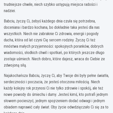
trudniejsze chwile, niech szybko ustępują miejsca radości i
nadziei.
Babciu, życzę Ci, żebyś każdego dnia czuła się potrzebna,
doceniana i bardzo kochana, bo dokładnie taka jesteś dla nas
wszystkich. Niech nie zabraknie Ci zdrowia, energii i pogody
ducha, która od lat czyni Cię sercem rodziny. Życzę Ci też
mnóstwa małych przyjemności: spokojnych poranków, dobrych
wiadomości, słodkich chwil i spotkań, po których jeszcze długo
zostaje uśmiech. Niech dobro, które dajesz, wraca do Ciebie ze
zdwojoną siłą.
Najukochańsza Babciu, życzę Ci, aby Twoje dni były pełne światła,
serdeczności i poczucia, że jesteś otoczona miłością. Niech
każdy kolejny rok przynosi Ci nie tylko zdrowie i spokój, ale też
nowe powody do śmiechu i dumy. Jesteś kimś, kto potrafi jednym
słowem pocieszyć, jednym spojrzeniem dodać odwagi i jednym
obiadem naprawić cały świat. Oby życie odwdzięczało Ci się za to