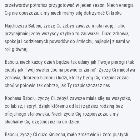
przetworów potrafisz przygotować w jeden sezon. Niech energia
Cię nie opuszcza, a my niech mamy siłę dotrzymać Ci kroku.
Najdroższa Babciu, życzę Ci, żebyś zawsze miała rację… albo
przynajmniej żeby wszyscy szybko to zauważali. Dużo zdrowia,
spokoju i codziennych powodów do śmiechu, najlepiej z nami w
roli głównej.
Babciu, niech każdy dzień będzie tak udany jak Twoje pierogi i tak
ciepły jak Twój sweter „bo na pewno ci zimno”. Życzę Ci mnóstwa
zdrowia, dobrego humoru i ludzi, którzy będą Cię rozpieszczać
choć w połowie tak dobrze, jak Ty rozpieszczasz nas.
Kochana Babciu, życzę Ci, żebyś zawsze miała siłę na wszystko,
co lubisz, i spryt, dzięki któremu od lat rządzisz rodziną bez
oficjalnego stanowiska. Niech życie Cię rozpieszcza, a my
słuchamy Cię częściej niż na co dzień.
Babciu, życzę Ci dużo śmiechu, mało zmartwień i zero pustych