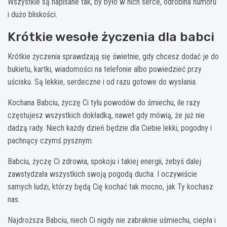
Wszystkie są napisane tak, by było w nich serce, odrobina humoru
i dużo bliskości.
Krótkie wesołe życzenia dla babci
Krótkie życzenia sprawdzają się świetnie, gdy chcesz dodać je do
bukietu, kartki, wiadomości na telefonie albo powiedzieć przy
uścisku. Są lekkie, serdeczne i od razu gotowe do wysłania.
Kochana Babciu, życzę Ci tylu powodów do śmiechu, ile razy
częstujesz wszystkich dokładką, nawet gdy mówią, że już nie
dadzą rady. Niech każdy dzień będzie dla Ciebie lekki, pogodny i
pachnący czymś pysznym.
Babciu, życzę Ci zdrowia, spokoju i takiej energii, żebyś dalej
zawstydzała wszystkich swoją pogodą ducha. I oczywiście
samych ludzi, którzy będą Cię kochać tak mocno, jak Ty kochasz
nas.
Najdroższa Babciu, niech Ci nigdy nie zabraknie uśmiechu, ciepła i