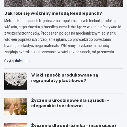
Jak robi się włókniny metodą Needlepunch?
Metoda Needlepunch to jedna z najpopularniejszych technik produkcji
włóknin, https://novita.pl/needlepunch/ która łączy w sobie efektywność
z wszechstronnością. Proces ten polega na mechanicznym splątaniu
włókien poprzez ich przebijanie igłami, co prowadzi do powstania
trwałego i elastycznego materiału. Włókniny uzyskane tą metodą
znajdują szerokie zastosowanie w wielu dziedzinach, od przemysłu…
Czytaj dalej
W jaki sposób produkowane są
regranulaty plastikowe?
Życzenia urodzinowe dla sąsiadki –
eleganckie i serdeczne
Życzenia dla podróżnika – inspirujące i