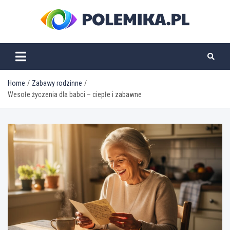
Skip
to
content
polemika.pl
Home
Zabawy rodzinne
Wesołe życzenia dla babci – ciepłe i zabawne