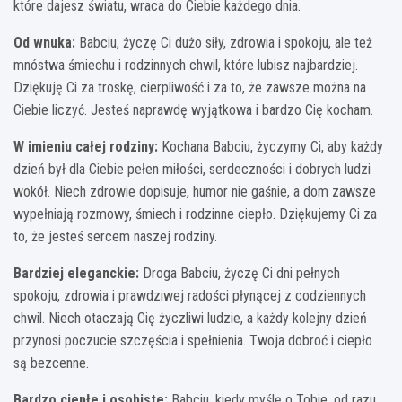
które dajesz światu, wraca do Ciebie każdego dnia.
Od wnuka:
Babciu, życzę Ci dużo siły, zdrowia i spokoju, ale też
mnóstwa śmiechu i rodzinnych chwil, które lubisz najbardziej.
Dziękuję Ci za troskę, cierpliwość i za to, że zawsze można na
Ciebie liczyć. Jesteś naprawdę wyjątkowa i bardzo Cię kocham.
W imieniu całej rodziny:
Kochana Babciu, życzymy Ci, aby każdy
dzień był dla Ciebie pełen miłości, serdeczności i dobrych ludzi
wokół. Niech zdrowie dopisuje, humor nie gaśnie, a dom zawsze
wypełniają rozmowy, śmiech i rodzinne ciepło. Dziękujemy Ci za
to, że jesteś sercem naszej rodziny.
Bardziej eleganckie:
Droga Babciu, życzę Ci dni pełnych
spokoju, zdrowia i prawdziwej radości płynącej z codziennych
chwil. Niech otaczają Cię życzliwi ludzie, a każdy kolejny dzień
przynosi poczucie szczęścia i spełnienia. Twoja dobroć i ciepło
są bezcenne.
Bardzo ciepłe i osobiste:
Babciu, kiedy myślę o Tobie, od razu