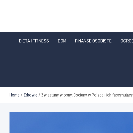
Skip
to
content
DIETA I FITNESS
DOM
FINANSE OSOBISTE
OGRO
Home
Zdrowie
Zwiastuny wiosny: Bociany w Polsce i ich fascynujący