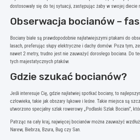
dostosowały się do tej sytuacji, zastępując żaby w swojej diecie 
Obserwacja bocianów – fa
Bociany białe są prawdopodobnie najłatwiejszymi ptakami do obs
lasach, preferując słupy elektryczne i dachy domów. Poza tym, z
nawet 2 metry, trudno jest nie zauważyć dorosłego bociana. Do teg
tych majestatycznych ptaków.
Gdzie szukać bocianów?
Jeśli interesuje Cię, gdzie najłatwiej spotkać bociany, to najlep
człowieka, takie jak obszary łąkowe i leśne. Takie miejsca są sz
utworzono specjalny szlak rowerowy „Podlaski Szlak Bociani”, któ
Patrząc na cały kraj, najwięcej bocianów można zauważyć wzdłuż d
Narew, Biebrza, Bzura, Bug czy San.