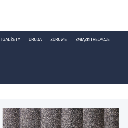
 I GADŻETY
URODA
ZDROWIE
ZWIĄZKI I RELACJE