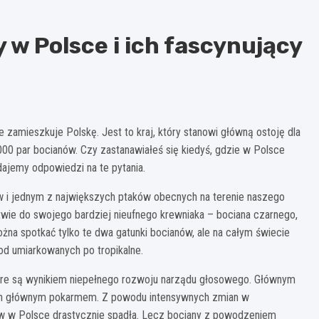
 w Polsce i ich fascynujący
 zamieszkuje Polskę. Jest to kraj, który stanowi główną ostoję dla
000 par bocianów. Czy zastanawiałeś się kiedyś, gdzie w Polsce
dajemy odpowiedzi na te pytania.
w i jednym z największych ptaków obecnych na terenie naszego
ństwie do swojego bardziej nieufnego krewniaka – bociana czarnego,
żna spotkać tylko te dwa gatunki bocianów, ale na całym świecie
od umiarkowanych po tropikalne.
które są wynikiem niepełnego rozwoju narządu głosowego. Głównym
ś ich głównym pokarmem. Z powodu intensywnych zmian w
zów w Polsce drastycznie spadła. Lecz bociany z powodzeniem