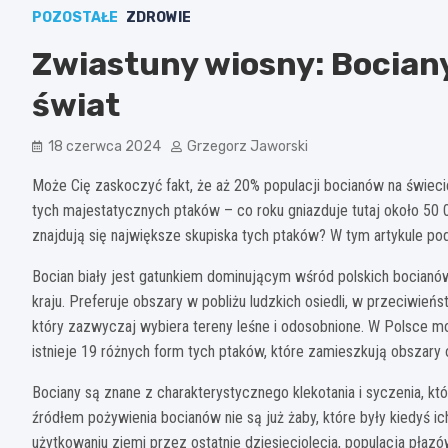
POZOSTAŁE
ZDROWIE
Zwiastuny wiosny: Bociany
świat
18 czerwca 2024
Grzegorz Jaworski
Może Cię zaskoczyć fakt, że aż 20% populacji bocianów na świecie
tych majestatycznych ptaków – co roku gniazduje tutaj około 50 
znajdują się największe skupiska tych ptaków? W tym artykule po
Bocian biały jest gatunkiem dominującym wśród polskich bocianó
kraju. Preferuje obszary w pobliżu ludzkich osiedli, w przeciwie
który zazwyczaj wybiera tereny leśne i odosobnione. W Polsce mo
istnieje 19 różnych form tych ptaków, które zamieszkują obszary 
Bociany są znane z charakterystycznego klekotania i syczenia, 
źródłem pożywienia bocianów nie są już żaby, które były kiedy
użytkowaniu ziemi przez ostatnie dziesięciolecia, populacja pła