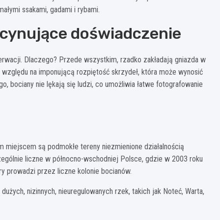
małymi ssakami, gadami i rybami.
scynujące doświadczenie
erwacji. Dlaczego? Przede wszystkim, rzadko zakładają gniazda w
e względu na imponującą rozpiętość skrzydeł, która może wynosić
o, bociany nie lękają się ludzi, co umożliwia łatwe fotografowanie
szym miejscem są podmokłe tereny niezmienione działalnością
czególnie liczne w północno-wschodniej Polsce, gdzie w 2003 roku
ry prowadzi przez liczne kolonie bocianów.
użych, nizinnych, nieuregulowanych rzek, takich jak Noteć, Warta,