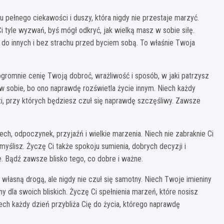
u pełnego ciekawości i duszy, która nigdy nie przestaje marzyć.
i tyle wyzwań, byś mógł odkryć, jak wielką masz w sobie siłę.
 do innych i bez strachu przed byciem sobą. To właśnie Twoja
gromnie cenię Twoją dobroć, wrażliwość i sposób, w jaki patrzysz
sz w sobie, bo ono naprawdę rozświetla życie innym. Niech każdy
zi, przy których będziesz czuł się naprawdę szczęśliwy. Zawsze
ch, odpoczynek, przyjaźń i wielkie marzenia. Niech nie zabraknie Ci
 myślisz. Życzę Ci także spokoju sumienia, dobrych decyzji i
. Bądź zawsze blisko tego, co dobre i ważne.
 własną drogą, ale nigdy nie czuł się samotny. Niech Twoje imieniny
 dla swoich bliskich. Życzę Ci spełnienia marzeń, które nosisz
ech każdy dzień przybliża Cię do życia, którego naprawdę