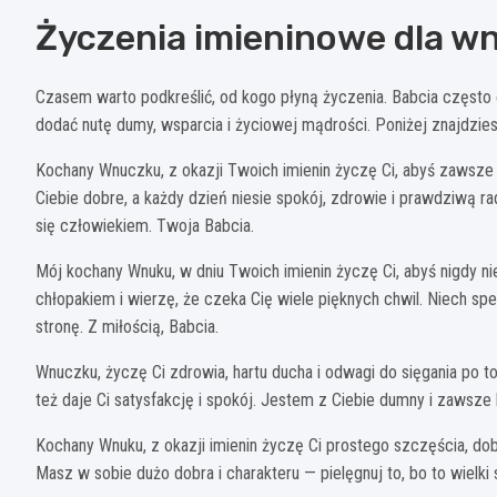
Życzenia imieninowe dla wn
Czasem warto podkreślić, od kogo płyną życzenia. Babcia często 
dodać nutę dumy, wsparcia i życiowej mądrości. Poniżej znajdzi
Kochany Wnuczku, z okazji Twoich imienin życzę Ci, abyś zawsze mi
Ciebie dobre, a każdy dzień niesie spokój, zdrowie i prawdziwą ra
się człowiekiem. Twoja Babcia.
Mój kochany Wnuku, w dniu Twoich imienin życzę Ci, abyś nigdy n
chłopakiem i wierzę, że czeka Cię wiele pięknych chwil. Niech sp
stronę. Z miłością, Babcia.
Wnuczku, życzę Ci zdrowia, hartu ducha i odwagi do sięgania po 
też daje Ci satysfakcję i spokój. Jestem z Ciebie dumny i zawsze 
Kochany Wnuku, z okazji imienin życzę Ci prostego szczęścia, dob
Masz w sobie dużo dobra i charakteru — pielęgnuj to, bo to wielki