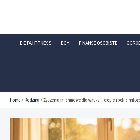
Skip
to
content
DIETA I FITNESS
DOM
FINANSE OSOBISTE
OGRO
Home
Rodzina
Życzenia imieninowe dla wnuka – ciepłe i pełne miłoś