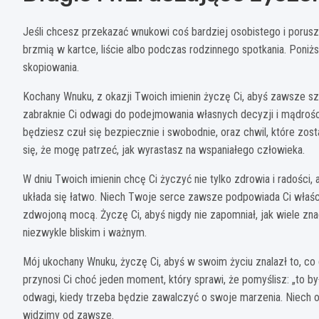
Jeśli chcesz przekazać wnukowi coś bardziej osobistego i porusz
brzmią w kartce, liście albo podczas rodzinnego spotkania. Poniż
skopiowania.
Kochany Wnuku, z okazji Twoich imienin życzę Ci, abyś zawsze sz
zabraknie Ci odwagi do podejmowania własnych decyzji i mądrości,
będziesz czuł się bezpiecznie i swobodnie, oraz chwil, które zos
się, że mogę patrzeć, jak wyrastasz na wspaniałego człowieka.
W dniu Twoich imienin chcę Ci życzyć nie tylko zdrowia i radości, 
układa się łatwo. Niech Twoje serce zawsze podpowiada Ci właści
zdwojoną mocą. Życzę Ci, abyś nigdy nie zapomniał, jak wiele zn
niezwykle bliskim i ważnym.
Mój ukochany Wnuku, życzę Ci, abyś w swoim życiu znalazł to, co
przynosi Ci choć jeden moment, który sprawi, że pomyślisz: „to był
odwagi, kiedy trzeba będzie zawalczyć o swoje marzenia. Niech ot
widzimy od zawsze.