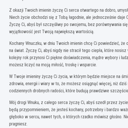
Z okazji Twoich imienin życzę Ci serca otwartego na dobro, umysł
Niech życie obchodzi się z Tobą łagodnie, ale jednocześnie daje C
Życzę Ci, abyś był szczęśliwy po swojemu, bez porównywania się
wyjątkowość jest Twoją największą wartością.
Kochany Wnuczku, w dniu Twoich imienin chcę Ci powiedzieć, że o
na świat. Życzę Ci, abyś nigdy nie stracił tego ciepła, które nosi
kolejny rok przynosi Ci piękne doświadczenia, mądre wybory i lud
możesz liczyć na moją miłość, troskę i wsparcie.
W Twoje imieniny życzę Ci życia, w którym będzie miejsce na śmie
zdrowia, energii i wiary w to, że możesz osiągnąć więcej, niż dziś
codziennych drobnych radości, które budują prawdziwe szczęście
Mój drogi Wnuku, z całego serca życzę Ci, abyś szedł przez życie
będą przypomnieniem, że jesteś kochany, potrzebny i bardzo ważny
głęboko w sercu, nawet tych, o których rzadko mówisz głośno. Ni
pragniesz.