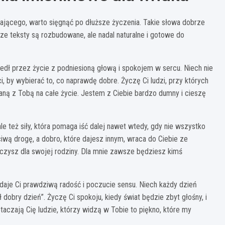
ającego, warto sięgnąć po dłuższe życzenia. Takie słowa dobrze
sze teksty są rozbudowane, ale nadal naturalne i gotowe do
edł przez życie z podniesioną głową i spokojem w sercu. Niech nie
 by wybierać to, co naprawdę dobre. Życzę Ci ludzi, przy których
taną z Tobą na całe życie. Jestem z Ciebie bardzo dumny i cieszę
ale też siły, która pomaga iść dalej nawet wtedy, gdy nie wszystko
wą drogę, a dobro, które dajesz innym, wraca do Ciebie ze
aczysz dla swojej rodziny. Dla mnie zawsze będziesz kimś
 daje Ci prawdziwą radość i poczucie sensu. Niech każdy dzień
 dobry dzień”. Życzę Ci spokoju, kiedy świat będzie zbyt głośny, i
aczają Cię ludzie, którzy widzą w Tobie to piękno, które my