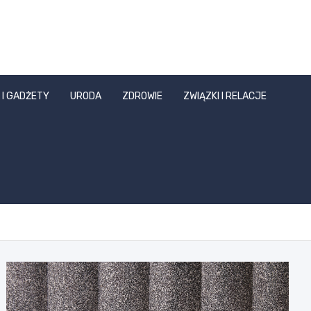
 I GADŻETY
URODA
ZDROWIE
ZWIĄZKI I RELACJE