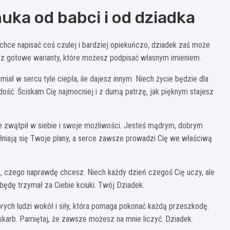
uka od babci i od dziadka
chce napisać coś czulej i bardziej opiekuńczo, dziadek zaś może
esz gotowe warianty, które możesz podpisać własnym imieniem.
ał w sercu tyle ciepła, ile dajesz innym. Niech życie będzie dla
dość. Ściskam Cię najmocniej i z dumą patrzę, jak pięknym stajesz
ie zwątpił w siebie i swoje możliwości. Jesteś mądrym, dobrym
ełniają się Twoje plany, a serce zawsze prowadzi Cię we właściwą
to, czego naprawdę chcesz. Niech każdy dzień czegoś Cię uczy, ale
będę trzymał za Ciebie kciuki. Twój Dziadek.
rych ludzi wokół i siły, która pomaga pokonać każdą przeszkodę.
 skarb. Pamiętaj, że zawsze możesz na mnie liczyć. Dziadek.