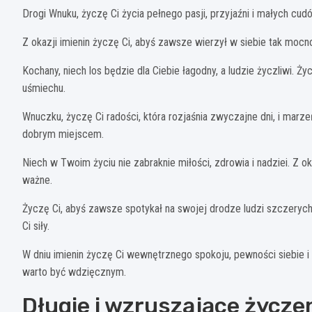
Drogi Wnuku, życzę Ci życia pełnego pasji, przyjaźni i małych cu
Z okazji imienin życzę Ci, abyś zawsze wierzył w siebie tak mocno,
Kochany, niech los będzie dla Ciebie łagodny, a ludzie życzliwi. 
uśmiechu.
Wnuczku, życzę Ci radości, która rozjaśnia zwyczajne dni, i marze
dobrym miejscem.
Niech w Twoim życiu nie zabraknie miłości, zdrowia i nadziei. Z 
ważne.
Życzę Ci, abyś zawsze spotykał na swojej drodze ludzi szczerych i
Ci siły.
W dniu imienin życzę Ci wewnętrznego spokoju, pewności siebie i 
warto być wdzięcznym.
Długie i wzruszające życze