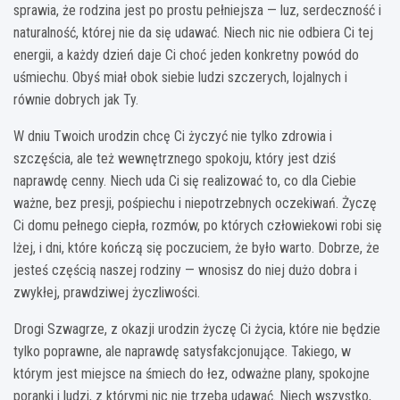
sprawia, że rodzina jest po prostu pełniejsza — luz, serdeczność i
naturalność, której nie da się udawać. Niech nic nie odbiera Ci tej
energii, a każdy dzień daje Ci choć jeden konkretny powód do
uśmiechu. Obyś miał obok siebie ludzi szczerych, lojalnych i
równie dobrych jak Ty.
W dniu Twoich urodzin chcę Ci życzyć nie tylko zdrowia i
szczęścia, ale też wewnętrznego spokoju, który jest dziś
naprawdę cenny. Niech uda Ci się realizować to, co dla Ciebie
ważne, bez presji, pośpiechu i niepotrzebnych oczekiwań. Życzę
Ci domu pełnego ciepła, rozmów, po których człowiekowi robi się
lżej, i dni, które kończą się poczuciem, że było warto. Dobrze, że
jesteś częścią naszej rodziny — wnosisz do niej dużo dobra i
zwykłej, prawdziwej życzliwości.
Drogi Szwagrze, z okazji urodzin życzę Ci życia, które nie będzie
tylko poprawne, ale naprawdę satysfakcjonujące. Takiego, w
którym jest miejsce na śmiech do łez, odważne plany, spokojne
poranki i ludzi, z którymi nic nie trzeba udawać. Niech wszystko,