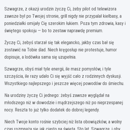
Szwagrze, z okazji urodzin życzę Ci, żeby pilot od telewizora
zawsze był po Twojej stronie, grill nigdy nie przypalał kiełbasy, a
poniedziałki omijały Cię szerokim łukiem. Poza tym zdrowia, kasy i
świętego spokoju — bo to zestaw naprawdę premium.
Życzę Ci, żebyś starzał się tak elegancko, jakby czas bał się
zostawić na Tobie ślad. Niech kręgosłup nie protestuje, humor
dopisuje, a lodówka sama się uzupełnia.
Szwagrze, obyś miał tyle energii, ile masz pomysłów, i tyle
szczęścia, ile razy udało Ci się wyjść cało z rodzinnych dyskusji.
Wszystkiego najlepszego i jeszcze więcej powodów do śmiechu.
Na urodziny życzę Ci jednego: żebyś zawsze wyglądał na
młodszego niż w dowodzie i mądrzejszego niż po nieprzespanej
nocy. Reszta to już tylko dodatek do dobrej legendy.
Niech Twoje konto rośnie szybciej niż lista obowiązków, a wolny
czas rozmnaża się jak ciasto na święta. Sto lat, Szwagrze, i oby