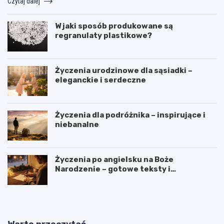
Czytaj dalej
W jaki sposób produkowane są
regranulaty plastikowe?
Życzenia urodzinowe dla sąsiadki –
eleganckie i serdeczne
Życzenia dla podróżnika – inspirujące i
niebanalne
Życzenia po angielsku na Boże
Narodzenie – gotowe teksty i
tłumaczenia
Warto przeczytać