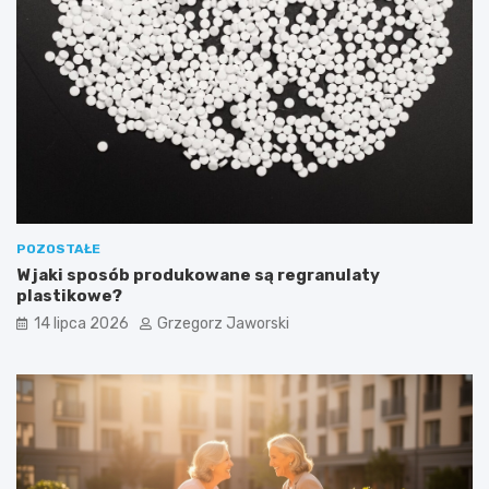
POZOSTAŁE
W jaki sposób produkowane są regranulaty
plastikowe?
14 lipca 2026
Grzegorz Jaworski