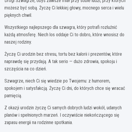
Drogi Szwagrze, obyś zawsze miał przy sobie ludzi, przy których
możesz być sobą. Życzę Ci lekkiej głowy, mocnego serca i wielu
pięknych chwil.
Wszystkiego najlepszego dla szwagra, który potrafi rozluźnić
każdą atmosferę. Niech los oddaje Ci to dobro, które wnosisz do
naszej rodziny.
Życzę Ci urodzin bez stresu, tortu bez kalorii i prezentów, które
naprawdę się przydają. A tak serio — dużo zdrowia, spokoju i
szczęścia na co dzień.
Szwagrze, niech Ci się wiedzie po Twojemu: z humorem,
spokojem i satysfakcją. Życzę Ci dni, do których chce się wracać
pamięcią.
Z okazji urodzin życzę Ci samych dobrych ludzi wokół, udanych
planów i spełnionych marzeń. I oczywiście niekończącego się
zapasu energii na rodzinne spotkania.