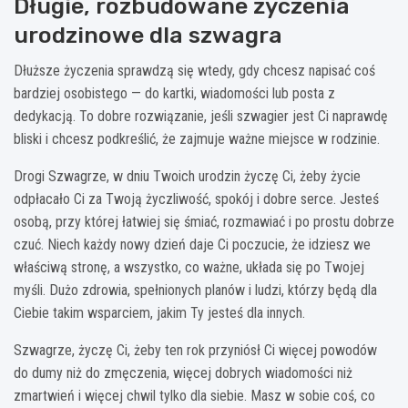
Długie, rozbudowane życzenia
urodzinowe dla szwagra
Dłuższe życzenia sprawdzą się wtedy, gdy chcesz napisać coś
bardziej osobistego — do kartki, wiadomości lub posta z
dedykacją. To dobre rozwiązanie, jeśli szwagier jest Ci naprawdę
bliski i chcesz podkreślić, że zajmuje ważne miejsce w rodzinie.
Drogi Szwagrze, w dniu Twoich urodzin życzę Ci, żeby życie
odpłacało Ci za Twoją życzliwość, spokój i dobre serce. Jesteś
osobą, przy której łatwiej się śmiać, rozmawiać i po prostu dobrze
czuć. Niech każdy nowy dzień daje Ci poczucie, że idziesz we
właściwą stronę, a wszystko, co ważne, układa się po Twojej
myśli. Dużo zdrowia, spełnionych planów i ludzi, którzy będą dla
Ciebie takim wsparciem, jakim Ty jesteś dla innych.
Szwagrze, życzę Ci, żeby ten rok przyniósł Ci więcej powodów
do dumy niż do zmęczenia, więcej dobrych wiadomości niż
zmartwień i więcej chwil tylko dla siebie. Masz w sobie coś, co