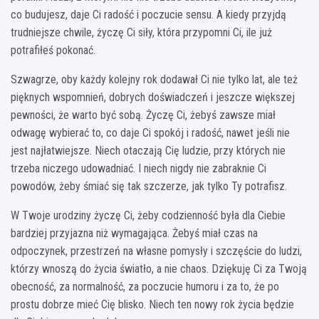
co budujesz, daje Ci radość i poczucie sensu. A kiedy przyjdą
trudniejsze chwile, życzę Ci siły, która przypomni Ci, ile już
potrafiłeś pokonać.
Szwagrze, oby każdy kolejny rok dodawał Ci nie tylko lat, ale też
pięknych wspomnień, dobrych doświadczeń i jeszcze większej
pewności, że warto być sobą. Życzę Ci, żebyś zawsze miał
odwagę wybierać to, co daje Ci spokój i radość, nawet jeśli nie
jest najłatwiejsze. Niech otaczają Cię ludzie, przy których nie
trzeba niczego udowadniać. I niech nigdy nie zabraknie Ci
powodów, żeby śmiać się tak szczerze, jak tylko Ty potrafisz.
W Twoje urodziny życzę Ci, żeby codzienność była dla Ciebie
bardziej przyjazna niż wymagająca. Żebyś miał czas na
odpoczynek, przestrzeń na własne pomysły i szczęście do ludzi,
którzy wnoszą do życia światło, a nie chaos. Dziękuję Ci za Twoją
obecność, za normalność, za poczucie humoru i za to, że po
prostu dobrze mieć Cię blisko. Niech ten nowy rok życia będzie