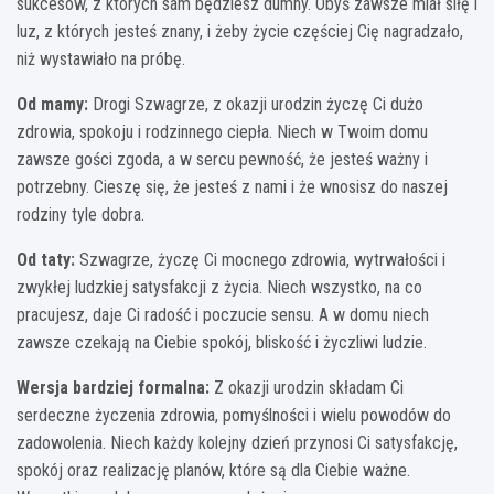
sukcesów, z których sam będziesz dumny. Obyś zawsze miał siłę i
luz, z których jesteś znany, i żeby życie częściej Cię nagradzało,
niż wystawiało na próbę.
Od mamy:
Drogi Szwagrze, z okazji urodzin życzę Ci dużo
zdrowia, spokoju i rodzinnego ciepła. Niech w Twoim domu
zawsze gości zgoda, a w sercu pewność, że jesteś ważny i
potrzebny. Cieszę się, że jesteś z nami i że wnosisz do naszej
rodziny tyle dobra.
Od taty:
Szwagrze, życzę Ci mocnego zdrowia, wytrwałości i
zwykłej ludzkiej satysfakcji z życia. Niech wszystko, na co
pracujesz, daje Ci radość i poczucie sensu. A w domu niech
zawsze czekają na Ciebie spokój, bliskość i życzliwi ludzie.
Wersja bardziej formalna:
Z okazji urodzin składam Ci
serdeczne życzenia zdrowia, pomyślności i wielu powodów do
zadowolenia. Niech każdy kolejny dzień przynosi Ci satysfakcję,
spokój oraz realizację planów, które są dla Ciebie ważne.