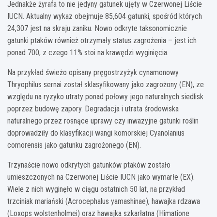
Jednakże żyrafa to nie jedyny gatunek ujęty w Czerwonej Liście
IUCN. Aktualny wykaz obejmuje 85,604 gatunki, spośród których
24,307 jest na skraju zaniku. Nowo odkryte taksonomicznie
gatunki ptaków również otrzymały status zagrożenia – jest ich
ponad 700, z czego 11% stoi na krawędzi wyginięcia.
Na przykład świeżo opisany pręgostrzyżyk cynamonowy
Thryophilus sernai został sklasyfikowany jako zagrożony (EN), ze
względu na ryzyko utraty ponad połowy jego naturalnych siedlisk
poprzez budowę zapory. Degradacja i utrata środowiska
naturalnego przez rosnące uprawy czy inwazyjne gatunki roślin
doprowadziły do klasyfikacji wangi komorskiej Cyanolanius
comorensis jako gatunku zagrożonego (EN).
Trzynaście nowo odkrytych gatunków ptaków zostało
umieszczonych na Czerwonej Liście IUCN jako wymarłe (EX).
Wiele z nich wyginęło w ciągu ostatnich 50 lat, na przykład
trzciniak mariański (Acrocephalus yamashinae), hawajka rdzawa
(Loxops wolstenholmei) oraz hawajka szkarłatna (Himatione