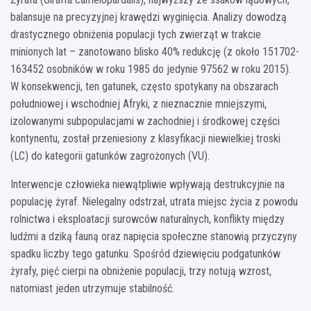
balansuje na precyzyjnej krawędzi wyginięcia. Analizy dowodzą
drastycznego obniżenia populacji tych zwierząt w trakcie
minionych lat – zanotowano blisko 40% redukcję (z około 151702-
163452 osobników w roku 1985 do jedynie 97562 w roku 2015).
W konsekwencji, ten gatunek, często spotykany na obszarach
południowej i wschodniej Afryki, z nieznacznie mniejszymi,
izolowanymi subpopulacjami w zachodniej i środkowej części
kontynentu, został przeniesiony z klasyfikacji niewielkiej troski
(LC) do kategorii gatunków zagrożonych (VU).
Interwencje człowieka niewątpliwie wpływają destrukcyjnie na
populację żyraf. Nielegalny odstrzał, utrata miejsc życia z powodu
rolnictwa i eksploatacji surowców naturalnych, konflikty między
ludźmi a dziką fauną oraz napięcia społeczne stanowią przyczyny
spadku liczby tego gatunku. Spośród dziewięciu podgatunków
żyrafy, pięć cierpi na obniżenie populacji, trzy notują wzrost,
natomiast jeden utrzymuje stabilność.