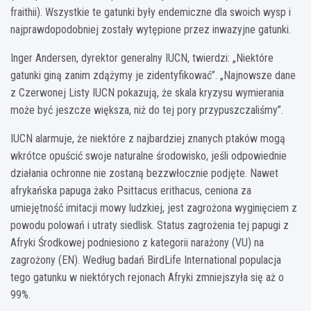
fraithii). Wszystkie te gatunki były endemiczne dla swoich wysp i
najprawdopodobniej zostały wytępione przez inwazyjne gatunki.
Inger Andersen, dyrektor generalny IUCN, twierdzi: „Niektóre
gatunki giną zanim zdążymy je zidentyfikować”. „Najnowsze dane
z Czerwonej Listy IUCN pokazują, że skala kryzysu wymierania
może być jeszcze większa, niż do tej pory przypuszczaliśmy”.
IUCN alarmuje, że niektóre z najbardziej znanych ptaków mogą
wkrótce opuścić swoje naturalne środowisko, jeśli odpowiednie
działania ochronne nie zostaną bezzwłocznie podjęte. Nawet
afrykańska papuga żako Psittacus erithacus, ceniona za
umiejętność imitacji mowy ludzkiej, jest zagrożona wyginięciem z
powodu polowań i utraty siedlisk. Status zagrożenia tej papugi z
Afryki Środkowej podniesiono z kategorii narażony (VU) na
zagrożony (EN). Według badań BirdLife International populacja
tego gatunku w niektórych rejonach Afryki zmniejszyła się aż o
99%.