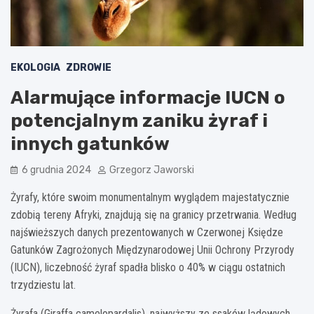
EKOLOGIA
ZDROWIE
Alarmujące informacje IUCN o
potencjalnym zaniku żyraf i
innych gatunków
6 grudnia 2024
Grzegorz Jaworski
Żyrafy, które swoim monumentalnym wyglądem majestatycznie
zdobią tereny Afryki, znajdują się na granicy przetrwania. Według
najświeższych danych prezentowanych w Czerwonej Księdze
Gatunków Zagrożonych Międzynarodowej Unii Ochrony Przyrody
(IUCN), liczebność żyraf spadła blisko o 40% w ciągu ostatnich
trzydziestu lat.
Żyrafa (Giraffa camelopardalis), najwyższy ze ssaków lądowych,