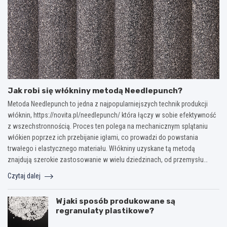
Jak robi się włókniny metodą Needlepunch?
Metoda Needlepunch to jedna z najpopularniejszych technik produkcji
włóknin, https://novita.pl/needlepunch/ która łączy w sobie efektywność
z wszechstronnością. Proces ten polega na mechanicznym splątaniu
włókien poprzez ich przebijanie igłami, co prowadzi do powstania
trwałego i elastycznego materiału. Włókniny uzyskane tą metodą
znajdują szerokie zastosowanie w wielu dziedzinach, od przemysłu…
Czytaj dalej
W jaki sposób produkowane są
regranulaty plastikowe?