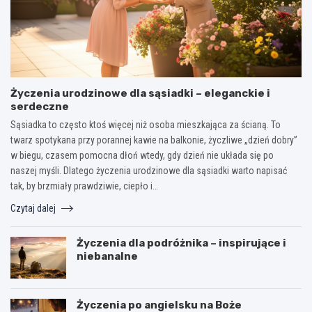
Życzenia urodzinowe dla sąsiadki – eleganckie i
serdeczne
Sąsiadka to często ktoś więcej niż osoba mieszkająca za ścianą. To
twarz spotykana przy porannej kawie na balkonie, życzliwe „dzień dobry”
w biegu, czasem pomocna dłoń wtedy, gdy dzień nie układa się po
naszej myśli. Dlatego życzenia urodzinowe dla sąsiadki warto napisać
tak, by brzmiały prawdziwie, ciepło i…
Czytaj dalej
Życzenia dla podróżnika – inspirujące i
niebanalne
Życzenia po angielsku na Boże