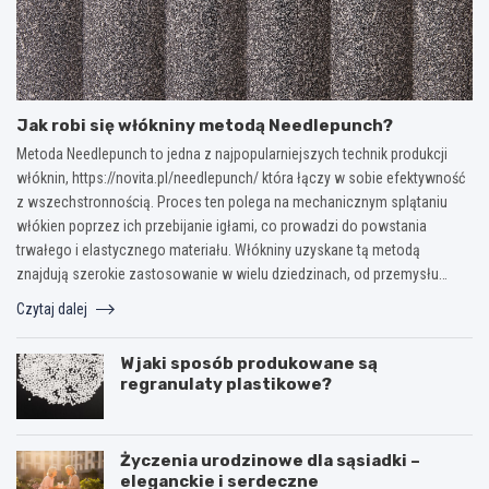
Jak robi się włókniny metodą Needlepunch?
Metoda Needlepunch to jedna z najpopularniejszych technik produkcji
włóknin, https://novita.pl/needlepunch/ która łączy w sobie efektywność
z wszechstronnością. Proces ten polega na mechanicznym splątaniu
włókien poprzez ich przebijanie igłami, co prowadzi do powstania
trwałego i elastycznego materiału. Włókniny uzyskane tą metodą
znajdują szerokie zastosowanie w wielu dziedzinach, od przemysłu…
Czytaj dalej
W jaki sposób produkowane są
regranulaty plastikowe?
Życzenia urodzinowe dla sąsiadki –
eleganckie i serdeczne