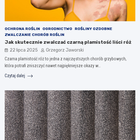
OCHRONA ROŚLIN
OGRODNICTWO
ROŚLINY OZDOBNE
ZWALCZANIE CHORÓB ROŚLIN
Jak skutecznie zwalczać czarną plamistość liści róż
22 lipca 2025
Grzegorz Jaworski
Czarna plamistość róż to jedna z najczęstszych chorób grzybowych,
która potrafi zniszczyć nawet najpiękniejsze okazy w…
Czytaj dalej