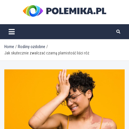
Skip
to
content
polemika.pl
Home
Rośliny ozdobne
Jak skutecznie zwalczać czarną plamistość liści róż