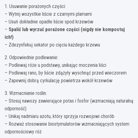
1. Usuwanie porażonych części:
– Wytnij wszystkie liście z czarnymi plamami
– Usuń dokładnie opadłe liście spod krzewów
–
Spalić lub wyrzuć porażone części (nigdy nie kompostuj
ich!)
– Zdezynfekuj sekator po cięciu każdego krzewu
2. Odpowiednie podlewanie:
– Podlewaj róże u podstawy, unikając moczenia liści
– Podlewaj rano, by liście zdążyły wyschnąć przed wieczorem
– Zapewnij dobrą cyrkulację powietrza wokół krzewów
3. Wzmacnianie roślin:
– Stosuj nawozy zawierające potas i fosfor (wzmacniają naturalną
odporność)
– Unikaj nadmiaru azotu, który sprzyja rozwojowi chorób
– Rozważ stosowanie biostymulatorów wzmacniających system
odpornościowy róż