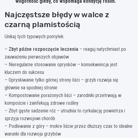
wilgotność gleby, co wspomaga kondycję roślin.
Najczęstsze błędy w walce z
czarną plamistością
Unikaj tych typowych pomyłek:
–
Zbyt późne rozpoczęcie leczenia
– reaguj natychmiast po
zauważeniu pierwszych objawów
– Nieregularne stosowanie oprysków – konsekwencja jest
kluczem do sukcesu
– Opryskiwanie tylko górnej strony liści – grzyb rozwija się
głównie na spodniej stronie
– Kompostowanie porażonych liści – zarodniki przetrwają w
kompoście i zainfekują zdrowe rośliny
– Zbyt gęste sadzenie róż – utrudnia to cyrkulację powietrza i
sprzyja rozwojowi chorób
– Podlewanie z góry – mokre liście przez dłuższy czas to idealne
warunki dla rozwoju grzybów