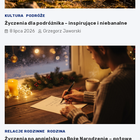
KULTURA
PODRÓŻE
Życzenia dla podróżnika – inspirujące i niebanalne
8 lipca 2026
Grzegorz Jaworski
RELACJE RODZINNE
RODZINA
Życzenia po angielsku na Boże Narodzenie – gotowe