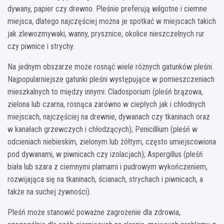
dywany, papier czy drewno. Pleśnie preferują wilgotne i ciemne
miejsca, dlatego najczęściej można je spotkać w miejscach takich
jak zlewozmywaki, wanny, prysznice, okolice nieszczelnych rur
czy piwnice i strychy.
Na jednym obszarze może rosnąć wiele różnych gatunków pleśni.
Najpopularniejsze gatunki pleśni występujące w pomieszczeniach
mieszkalnych to między innymi: Cladosporium (pleśń brązowa,
zielona lub czarna, rosnąca zarówno w ciepłych jak i chłodnych
miejscach, najczęściej na drewnie, dywanach czy tkaninach oraz
w kanałach grzewczych i chłodzących); Penicillium (pleśń w
odcieniach niebieskim, zielonym lub żółtym, często umiejscowiona
pod dywanami, w piwnicach czy izolacjach); Aspergillus (pleśń
biała lub szara z ciemnymi plamami i pudrowym wykończeniem,
rozwijająca się na tkaninach, ścianach, strychach i piwnicach, a
także na suchej żywności).
Pleśń może stanowić poważne zagrożenie dla zdrowia,