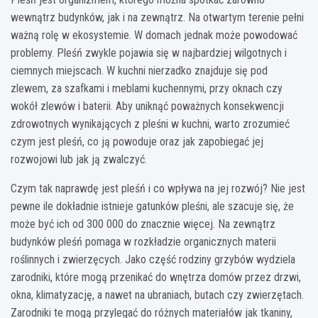
wewnątrz budynków, jak i na zewnątrz. Na otwartym terenie pełni
ważną rolę w ekosystemie. W domach jednak może powodować
problemy. Pleśń zwykle pojawia się w najbardziej wilgotnych i
ciemnych miejscach. W kuchni nierzadko znajduje się pod
zlewem, za szafkami i meblami kuchennymi, przy oknach czy
wokół zlewów i baterii. Aby uniknąć poważnych konsekwencji
zdrowotnych wynikających z pleśni w kuchni, warto zrozumieć
czym jest pleśń, co ją powoduje oraz jak zapobiegać jej
rozwojowi lub jak ją zwalczyć.
Czym tak naprawdę jest pleśń i co wpływa na jej rozwój? Nie jest
pewne ile dokładnie istnieje gatunków pleśni, ale szacuje się, że
może być ich od 300 000 do znacznie więcej. Na zewnątrz
budynków pleśń pomaga w rozkładzie organicznych materii
roślinnych i zwierzęcych. Jako część rodziny grzybów wydziela
zarodniki, które mogą przenikać do wnętrza domów przez drzwi,
okna, klimatyzację, a nawet na ubraniach, butach czy zwierzętach.
Zarodniki te mogą przylegać do różnych materiałów jak tkaniny,