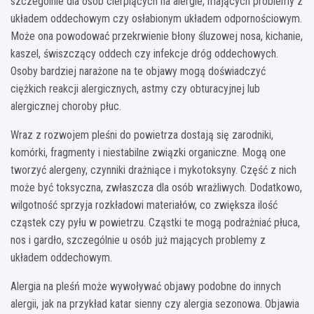
szczególnie dla osób cierpiących na alergie, mających problemy z
układem oddechowym czy osłabionym układem odpornościowym.
Może ona powodować przekrwienie błony śluzowej nosa, kichanie,
kaszel, świszczący oddech czy infekcje dróg oddechowych.
Osoby bardziej narażone na te objawy mogą doświadczyć
ciężkich reakcji alergicznych, astmy czy obturacyjnej lub
alergicznej choroby płuc.
Wraz z rozwojem pleśni do powietrza dostają się zarodniki,
komórki, fragmenty i niestabilne związki organiczne. Mogą one
tworzyć alergeny, czynniki drażniące i mykotoksyny. Część z nich
może być toksyczna, zwłaszcza dla osób wrażliwych. Dodatkowo,
wilgotność sprzyja rozkładowi materiałów, co zwiększa ilość
cząstek czy pyłu w powietrzu. Cząstki te mogą podrażniać płuca,
nos i gardło, szczególnie u osób już mających problemy z
układem oddechowym.
Alergia na pleśń może wywoływać objawy podobne do innych
alergii, jak na przykład katar sienny czy alergia sezonowa. Objawia