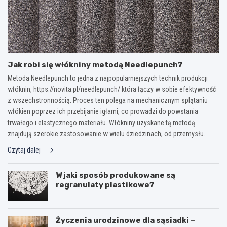
Jak robi się włókniny metodą Needlepunch?
Metoda Needlepunch to jedna z najpopularniejszych technik produkcji
włóknin, https://novita.pl/needlepunch/ która łączy w sobie efektywność
z wszechstronnością. Proces ten polega na mechanicznym splątaniu
włókien poprzez ich przebijanie igłami, co prowadzi do powstania
trwałego i elastycznego materiału. Włókniny uzyskane tą metodą
znajdują szerokie zastosowanie w wielu dziedzinach, od przemysłu…
Czytaj dalej
W jaki sposób produkowane są
regranulaty plastikowe?
Życzenia urodzinowe dla sąsiadki –