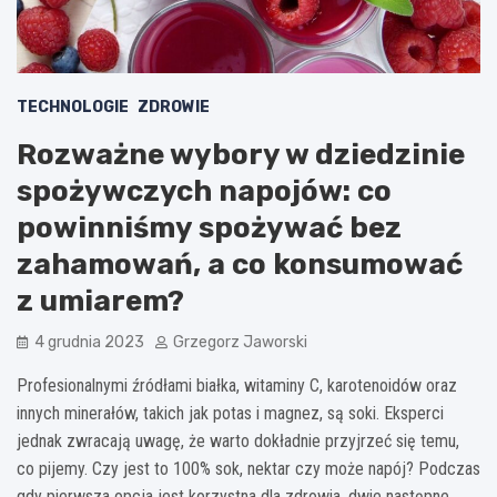
TECHNOLOGIE
ZDROWIE
Rozważne wybory w dziedzinie
spożywczych napojów: co
powinniśmy spożywać bez
zahamowań, a co konsumować
z umiarem?
4 grudnia 2023
Grzegorz Jaworski
Profesionalnymi źródłami białka, witaminy C, karotenoidów oraz
innych minerałów, takich jak potas i magnez, są soki. Eksperci
jednak zwracają uwagę, że warto dokładnie przyjrzeć się temu,
co pijemy. Czy jest to 100% sok, nektar czy może napój? Podczas
gdy pierwsza opcja jest korzystna dla zdrowia, dwie następne