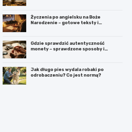
Życzenia po angielsku na Boże
Narodzenie – gotowe teksty i
tłumaczenia
Gdzie sprawdzić autentyczność
monety – sprawdzone sposoby i
miejsca
Jak długo pies wydala robaki po
odrobaczeniu? Co jest normą?