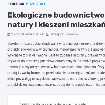
EKOLOGIA
POZOSTAŁE
Ekologiczne budownictwo
natury i kieszeni mieszk
15 października 2024
Grzegorz Jaworski
Eko-dom może zostać zbudowany w technologii ramowej z drewn
projekty eko-domów w technologii murowanej. W tym przypadku naj
wykonane z piasku i wapna. Jest to zupełnie naturalny, przyjazny d
używane do produkcji pustaków ceramicznych. Ceramika poryzowa
często jest wykorzystywana w budownictwie ekologicznym. Przy
prostą i zwartą formę, co przekłada się na mniejsze zużycie m
które pozwalają na uzyskanie większej powierzchni użytkowej przy
projekt dużej rezydencji, rozważ opcję domu z poddaszem lub pi
Nawigacja
Zalety korzystania z energii słonecznej: czy warto