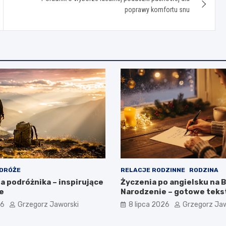
poprawy komfortu snu
DRÓŻE
RELACJE RODZINNE
RODZINA
a podróżnika – inspirujące
Życzenia po angielsku na 
e
Narodzenie – gotowe tekst
tłumaczenia
26
Grzegorz Jaworski
8 lipca 2026
Grzegorz Jaw