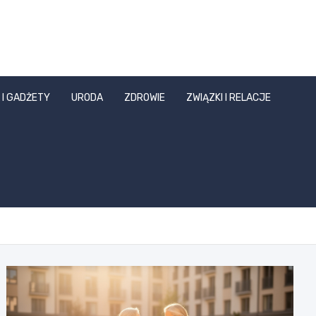
 I GADŻETY
URODA
ZDROWIE
ZWIĄZKI I RELACJE