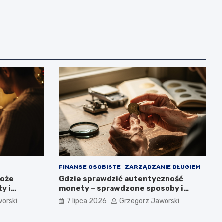
FINANSE OSOBISTE
ZARZĄDZANIE DŁUGIEM
Boże
Gdzie sprawdzić autentyczność
y i
monety – sprawdzone sposoby i
miejsca
orski
7 lipca 2026
Grzegorz Jaworski