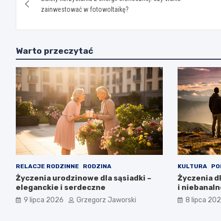
wpisu
zainwestować w fotowoltaikę?
Warto przeczytać
RELACJE RODZINNE
RODZINA
KULTURA
PO
Życzenia urodzinowe dla sąsiadki –
Życzenia dl
eleganckie i serdeczne
i niebanaln
9 lipca 2026
Grzegorz Jaworski
8 lipca 20