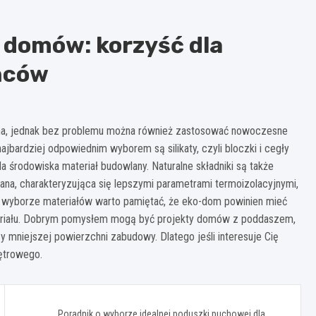
 domów: korzyść dla
ańców
a, jednak bez problemu można również zastosować nowoczesne
bardziej odpowiednim wyborem są silikaty, czyli bloczki i cegły
la środowiska materiał budowlany. Naturalne składniki są także
na, charakteryzująca się lepszymi parametrami termoizolacyjnymi,
 wyborze materiałów warto pamiętać, że eko-dom powinien mieć
ateriału. Dobrym pomysłem mogą być projekty domów z poddaszem,
 mniejszej powierzchni zabudowy. Dlatego jeśli interesuje Cię
ętrowego.
Poradnik o wyborze idealnej poduszki puchowej dla