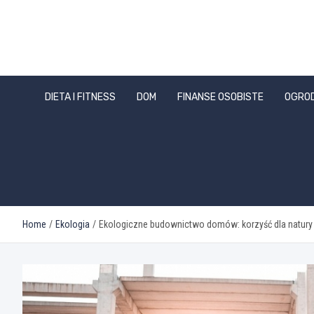
Skip
to
content
DIETA I FITNESS
DOM
FINANSE OSOBISTE
OGRO
Home
Ekologia
Ekologiczne budownictwo domów: korzyść dla natury