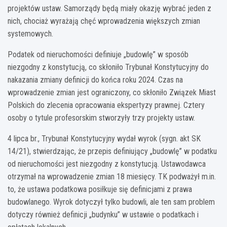
projektów ustaw. Samorządy będą miały okazję wybrać jeden z
nich, chociaż wyrażają chęć wprowadzenia większych zmian
systemowych.
Podatek od nieruchomości definiuje „budowlę” w sposób
niezgodny z konstytucją, co skłoniło Trybunał Konstytucyjny do
nakazania zmiany definicji do końca roku 2024. Czas na
wprowadzenie zmian jest ograniczony, co skłoniło Związek Miast
Polskich do zlecenia opracowania ekspertyzy prawnej. Cztery
osoby o tytule profesorskim stworzyły trzy projekty ustaw.
4 lipca br., Trybunał Konstytucyjny wydał wyrok (sygn. akt SK
14/21), stwierdzając, że przepis definiujący „budowlę” w podatku
od nieruchomości jest niezgodny z konstytucją. Ustawodawca
otrzymał na wprowadzenie zmian 18 miesięcy. TK podważył m.in.
to, że ustawa podatkowa posiłkuje się definicjami z prawa
budowlanego. Wyrok dotyczył tylko budowli, ale ten sam problem
dotyczy również definicji „budynku” w ustawie o podatkach i