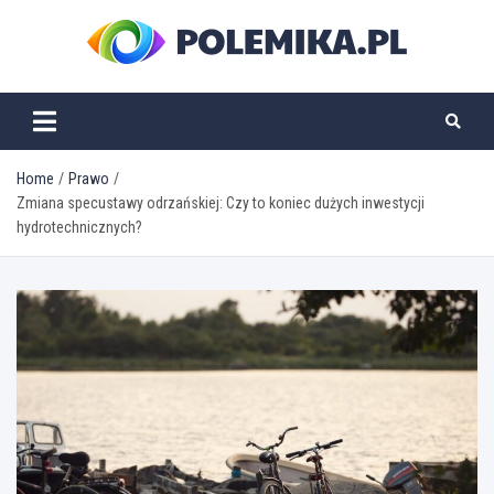
Skip
to
content
polemika.pl
Home
Prawo
Zmiana specustawy odrzańskiej: Czy to koniec dużych inwestycji
hydrotechnicznych?