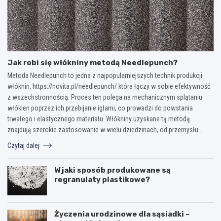
Jak robi się włókniny metodą Needlepunch?
Metoda Needlepunch to jedna z najpopularniejszych technik produkcji
włóknin, https://novita.pl/needlepunch/ która łączy w sobie efektywność
z wszechstronnością. Proces ten polega na mechanicznym splątaniu
włókien poprzez ich przebijanie igłami, co prowadzi do powstania
trwałego i elastycznego materiału. Włókniny uzyskane tą metodą
znajdują szerokie zastosowanie w wielu dziedzinach, od przemysłu…
Czytaj dalej
W jaki sposób produkowane są
regranulaty plastikowe?
Życzenia urodzinowe dla sąsiadki –