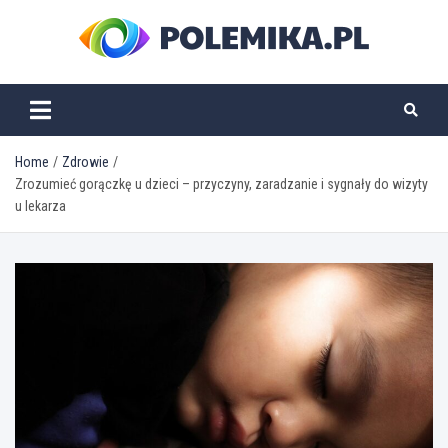
Skip
to
content
polemika.pl
Home
Zdrowie
Zrozumieć gorączkę u dzieci – przyczyny, zaradzanie i sygnały do wizyty
u lekarza