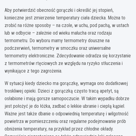
Aby potwierdzić obecność gorączki i określić jej stopień,
konieczne jest zmierzenie temperatury ciała dziecka. Można to
zrobić na różne sposoby – na czole, w uchu, pod pachą, w ustach
lub w odbycie – zależnie od wieku malucha oraz rodzaju
termometru. Do wyboru mamy termometry douszne na
podczerwień, termometry w smoczku oraz uniwersalne
termometry elektroniczne. Zdecydowanie odradza się korzystanie
z termometrów rtęciowych ze względu na ryzyko stłuczenia i
wynikające z tego zagrożenia.
W sytuacji kiedy dziecko ma gorączkę, wymaga ono dodatkowej
troskliwej opieki. Dzieci z gorączką często tracą apetyt, są
osłabione i mają gorsze samopoczucie. W takim wypadku dobrze
jest położyć je do łóżka, zadbać o lekkie ubranie i ciepłą kąpiel.
Ważne jest także dbanie o odpowiednią temperaturę i wilgotność
powietrza w pomieszczeniu oraz regularne podejmowanie prób
obniżenia temperatury, na przykład przez chłodne okłady.