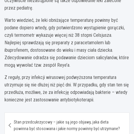
Oczywiście niezastąpione są także odpowiednie leki zalecone
przez pediatrę.
Warto wiedzieć, że leki obniżające temperaturę powinny być
podane dopiero wtedy, gdy potwierdzono wystąpienie gorączki,
czyli termometr wykazuje więcej niż 38 stopni Celsjusza.
Najlepiej sprawdzają się preparaty z paracetamolem lub
ibuprofenem, dostosowane do wieku i masy ciała dziecka.
Zdecydowanie odradza się podawanie dzieciom salicylanów, które
mogą wywołać tzw. zespół Reye’a.
Z reguły, przy infekcji wirusowej podwyższona temperatura
utrzymuje się nie dłużej niż pięć dni. W przypadku, gdy stan ten się
przedłuża, możliwe, że za infekcję odpowiadają bakterie – wtedy
konieczne jest zastosowanie antybiotykoterapii.
Nawigacja
Stan przedcukrzycowy – jakie są jego objawy, jaka dieta
wpisu
powinna być stosowana i jakie normy powinny być utrzymane?