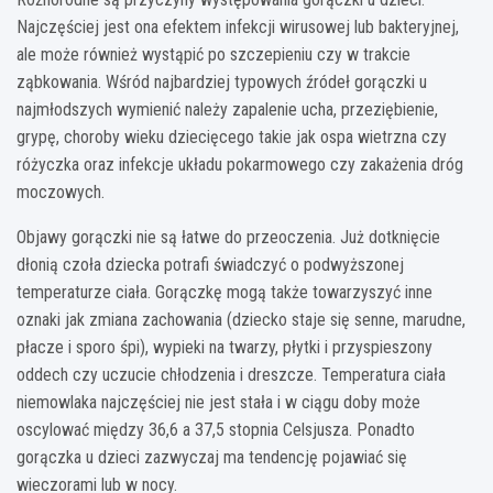
Najczęściej jest ona efektem infekcji wirusowej lub bakteryjnej,
ale może również wystąpić po szczepieniu czy w trakcie
ząbkowania. Wśród najbardziej typowych źródeł gorączki u
najmłodszych wymienić należy zapalenie ucha, przeziębienie,
grypę, choroby wieku dziecięcego takie jak ospa wietrzna czy
różyczka oraz infekcje układu pokarmowego czy zakażenia dróg
moczowych.
Objawy gorączki nie są łatwe do przeoczenia. Już dotknięcie
dłonią czoła dziecka potrafi świadczyć o podwyższonej
temperaturze ciała. Gorączkę mogą także towarzyszyć inne
oznaki jak zmiana zachowania (dziecko staje się senne, marudne,
płacze i sporo śpi), wypieki na twarzy, płytki i przyspieszony
oddech czy uczucie chłodzenia i dreszcze. Temperatura ciała
niemowlaka najczęściej nie jest stała i w ciągu doby może
oscylować między 36,6 a 37,5 stopnia Celsjusza. Ponadto
gorączka u dzieci zazwyczaj ma tendencję pojawiać się
wieczorami lub w nocy.