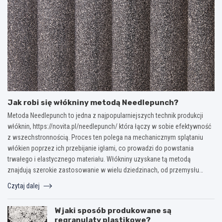
Jak robi się włókniny metodą Needlepunch?
Metoda Needlepunch to jedna z najpopularniejszych technik produkcji
włóknin, https://novita.pl/needlepunch/ która łączy w sobie efektywność
z wszechstronnością. Proces ten polega na mechanicznym splątaniu
włókien poprzez ich przebijanie igłami, co prowadzi do powstania
trwałego i elastycznego materiału. Włókniny uzyskane tą metodą
znajdują szerokie zastosowanie w wielu dziedzinach, od przemysłu…
Czytaj dalej
W jaki sposób produkowane są
regranulaty plastikowe?