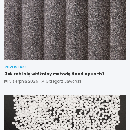
POZOSTAŁE
Jak robi się włókniny metodą Needlepunch?
5 sierpnia 2026
Grzegorz Jaworski