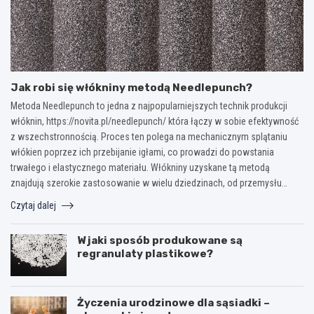
Jak robi się włókniny metodą Needlepunch?
Metoda Needlepunch to jedna z najpopularniejszych technik produkcji
włóknin, https://novita.pl/needlepunch/ która łączy w sobie efektywność
z wszechstronnością. Proces ten polega na mechanicznym splątaniu
włókien poprzez ich przebijanie igłami, co prowadzi do powstania
trwałego i elastycznego materiału. Włókniny uzyskane tą metodą
znajdują szerokie zastosowanie w wielu dziedzinach, od przemysłu…
Czytaj dalej
W jaki sposób produkowane są
regranulaty plastikowe?
Życzenia urodzinowe dla sąsiadki –