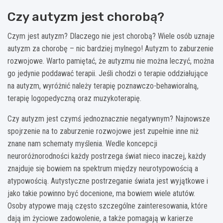
Czy autyzm jest chorobą?
Czym jest autyzm? Dlaczego nie jest chorobą? Wiele osób uznaje
autyzm za chorobę – nic bardziej mylnego! Autyzm to zaburzenie
rozwojowe. Warto pamiętać, że autyzmu nie można leczyć, można
go jedynie poddawać terapii. Jeśli chodzi o terapie oddziałujące
na autyzm, wyróżnić należy terapię poznawczo-behawioralną,
terapię logopedyczną oraz muzykoterapię.
Czy autyzm jest czymś jednoznacznie negatywnym? Najnowsze
spojrzenie na to zaburzenie rozwojowe jest zupełnie inne niż
znane nam schematy myślenia. Wedle koncepcji
neuroróżnorodności każdy postrzega świat nieco inaczej, każdy
znajduje się bowiem na spektrum między neurotypowością a
atypowością. Autystyczne postrzeganie świata jest wyjątkowe i
jako takie powinno być docenione, ma bowiem wiele atutów.
Osoby atypowe mają często szczególne zainteresowania, które
dają im życiowe zadowolenie, a także pomagają w karierze