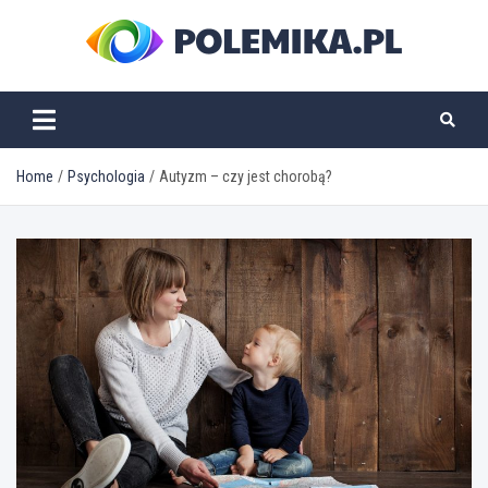
Skip
to
content
polemika.pl
Home
Psychologia
Autyzm – czy jest chorobą?