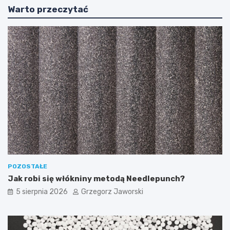
Warto przeczytać
POZOSTAŁE
Jak robi się włókniny metodą Needlepunch?
5 sierpnia 2026
Grzegorz Jaworski