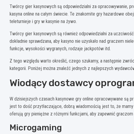
Twórcy gier kasynowych są odpowiedzialni za opracowywanie, pro
kasyna online na całym świecie. Te znakomite gry hazardowe obej
teleturnieje i gry w kasynie na żywo.
Twórcy gier kasynowych są również odpowiedzialni za uczciwość 
dokładnie sprawdzana, aby kasyno nie uzyskało nad graczem nieleg
funkcje, wysokości wygranych, rodzaje jackpotów itd.
Z tego względu warto określić, czego szukamy, a następnie zwróci
kategorii. Poniżej można znaleźć jednych z najlepszych wydawców
Wiodący dostawcy oprogr
W dzisiejszych czasach kasynowe gry online opracowywane są pr
jest to dość przytłaczające, dobrą wiadomością jest to, że mamy
oferują gry pieniężne z różnymi funkcjami, aby zapewnić graczom
Microgaming