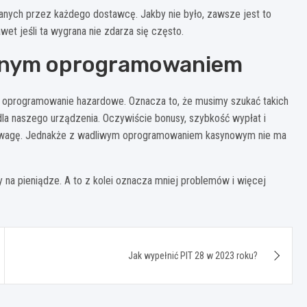
anych przez każdego dostawcę. Jakby nie było, zawsze jest to
et jeśli ta wygrana nie zdarza się często.
zonym oprogramowaniem
t oprogramowanie hazardowe. Oznacza to, że musimy szukać takich
dla naszego urządzenia. Oczywiście bonusy, szybkość wypłat i
pod uwagę. Jednakże z wadliwym oprogramowaniem kasynowym nie ma
na pieniądze. A to z kolei oznacza mniej problemów i więcej
Jak wypełnić PIT 28 w 2023 roku?