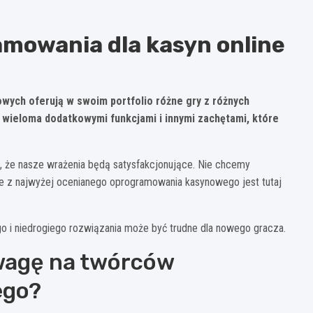
amowania dla kasyn online
nowych oferują w swoim portfolio różne gry z różnych
e wieloma dodatkowymi funkcjami i innymi zachętami, które
, że nasze wrażenia będą satysfakcjonujące. Nie chcemy
ie z najwyżej ocenianego oprogramowania kasynowego jest tutaj
o i niedrogiego rozwiązania może być trudne dla nowego gracza.
wagę na twórców
ego?