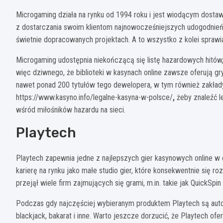
Microgaming działa na rynku od 1994 roku i jest wiodącym dostaw
z dostarczania swoim klientom najnowocześniejszych udogodnień
świetnie dopracowanych projektach. A to wszystko z kolei sprawi
Microgaming udostępnia niekończącą się listę hazardowych hitów,
więc dziwnego, że biblioteki w kasynach online zawsze oferują gr
nawet ponad 200 tytułów tego dewelopera, w tym również zakład
https://www.kasyno.info/legalne-kasyna-w-polsce/
,
żeby znaleźć l
wśród miłośników hazardu na sieci.
Playtech
Playtech zapewnia jedne z najlepszych gier kasynowych online w
karierę na rynku jako małe studio gier, które konsekwentnie się roz
przejął wiele firm zajmujących się grami, m.in. takie jak QuickSpin
Podczas gdy najczęściej wybieranym produktem Playtech są automat
blackjack, bakarat i inne. Warto jeszcze dorzucić, że Playtech ofe