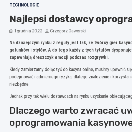
TECHNOLOGIE
Najlepsi dostawcy oprogr
1 grudnia 2022
Grzegorz Jaworski
Na dzisiejszym rynku z reguły jest tak, że twórcy gier kasy
gatunków i stylów. A do tego każdy z tych tytułów dysponuj
zapewniają dreszczyk emocji podczas rozgrywki.
Kiedy zamierzamy dołączyć do kasyna online, musimy upewnić się
podejmować nadmiernego ryzyka, dlatego znalezienie i korzystan
niezbędne.
Jednak przy tak wielu dostawcach na rynku uzyskanie obiecująceg
Dlaczego warto zwracać u
oprogramowania kasynow