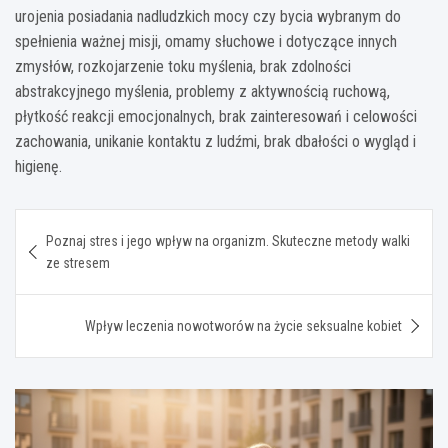
urojenia posiadania nadludzkich mocy czy bycia wybranym do
spełnienia ważnej misji, omamy słuchowe i dotyczące innych
zmysłów, rozkojarzenie toku myślenia, brak zdolności
abstrakcyjnego myślenia, problemy z aktywnością ruchową,
płytkość reakcji emocjonalnych, brak zainteresowań i celowości
zachowania, unikanie kontaktu z ludźmi, brak dbałości o wygląd i
higienę.
Nawigacja
Poznaj stres i jego wpływ na organizm. Skuteczne metody walki
wpisu
ze stresem
Wpływ leczenia nowotworów na życie seksualne kobiet