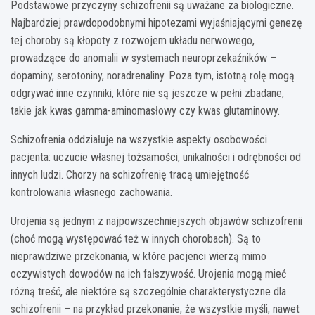
Podstawowe przyczyny schizofrenii są uważane za biologiczne.
Najbardziej prawdopodobnymi hipotezami wyjaśniającymi genezę
tej choroby są kłopoty z rozwojem układu nerwowego,
prowadzące do anomalii w systemach neuroprzekaźników –
dopaminy, serotoniny, noradrenaliny. Poza tym, istotną rolę mogą
odgrywać inne czynniki, które nie są jeszcze w pełni zbadane,
takie jak kwas gamma-aminomasłowy czy kwas glutaminowy.
Schizofrenia oddziałuje na wszystkie aspekty osobowości
pacjenta: uczucie własnej tożsamości, unikalności i odrębności od
innych ludzi. Chorzy na schizofrenię tracą umiejętność
kontrolowania własnego zachowania.
Urojenia są jednym z najpowszechniejszych objawów schizofrenii
(choć mogą występować też w innych chorobach). Są to
nieprawdziwe przekonania, w które pacjenci wierzą mimo
oczywistych dowodów na ich fałszywość. Urojenia mogą mieć
różną treść, ale niektóre są szczególnie charakterystyczne dla
schizofrenii – na przykład przekonanie, że wszystkie myśli, nawet