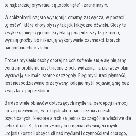
te najbardziej prywatne, są „odsłonięte” i znane innym.
W schizofrenii często występują omamy, zazwyczaj w postaci
„głosów”, które chory słyszy tak jak faktyczne dźwięki. Głosy te
zwykle są nieprzyjemne, krytykują pacjenta, szydzą z niego,
wydają groźby lub nakazują wykonywanie czynności, których
pacjent nie chce zrobić.
Proces myślenia osoby chorej na schizofrenię staje się niejasny –
centrum problemu jest tracone z pola widzenia, na pierwszy plan
wysuwają się mało istotne szczegóły. Bieg myśli traci płynność,
jest niespodziewanie przerywany, kolejne myśli pojawiają się bez
związku z poprzednimi.
Bardzo wiele objawów dotyczących myślenia, percepcji i emocji
może pojawiać się w różnych chorobach i zaburzeniach
psychicznych. Niektóre z nich są jednak szczególnie właściwe dla
schizofrenii. Są to między innymi urojenia odsłonięcia myśli,
urojenia kontroli obcych sił nad myślami i czynnościami chorego,