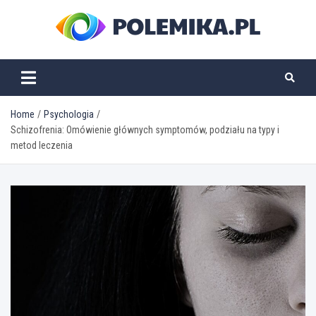
Skip
to
content
polemika.pl
Home
Psychologia
Schizofrenia: Omówienie głównych symptomów, podziału na typy i
metod leczenia