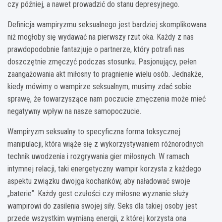
czy później, a nawet prowadzić do stanu depresyjnego.
Definicja wampiryzmu seksualnego jest bardziej skomplikowana
niż mogłoby się wydawać na pierwszy rzut oka. Każdy z nas
prawdopodobnie fantazjuje o partnerze, który potrafi nas
doszczętnie zmęczyć podczas stosunku. Pasjonujący, pełen
zaangażowania akt miłosny to pragnienie wielu osób. Jednakże,
kiedy mówimy o wampirze seksualnym, musimy zdać sobie
sprawę, że towarzyszące nam poczucie zmęczenia może mieć
negatywny wpływ na nasze samopoczucie.
Wampiryzm seksualny to specyficzna forma toksycznej
manipulacji, która wiąże się z wykorzystywaniem różnorodnych
technik uwodzenia i rozgrywania gier miłosnych. W ramach
intymnej relacji, taki energetyczny wampir korzysta z każdego
aspektu związku dwojga kochanków, aby naładować swoje
„baterie”. Każdy gest czułości czy miłosne wyznanie służy
wampirowi do zasilenia swojej siły. Seks dla takiej osoby jest
przede wszystkim wymianą energii, z której korzysta ona