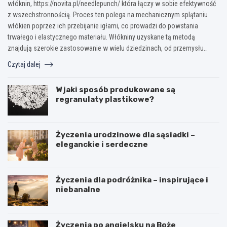
włóknin, https://novita.pl/needlepunch/ która łączy w sobie efektywność
z wszechstronnością. Proces ten polega na mechanicznym splątaniu
włókien poprzez ich przebijanie igłami, co prowadzi do powstania
trwałego i elastycznego materiału. Włókniny uzyskane tą metodą
znajdują szerokie zastosowanie w wielu dziedzinach, od przemysłu…
Czytaj dalej
W jaki sposób produkowane są
regranulaty plastikowe?
Życzenia urodzinowe dla sąsiadki –
eleganckie i serdeczne
Życzenia dla podróżnika – inspirujące i
niebanalne
Życzenia po angielsku na Boże